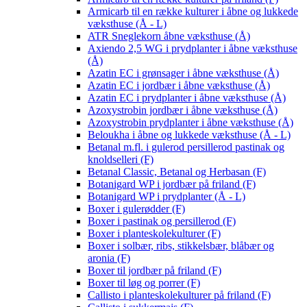
Armicarb til en række kulturer i åbne og lukkede
væksthuse (Å - L)
ATR Sneglekorn åbne væksthuse (Å)
Axiendo 2,5 WG i prydplanter i åbne væksthuse
(Å)
Azatin EC i grønsager i åbne væksthuse (Å)
Azatin EC i jordbær i åbne væksthuse (Å)
Azatin EC i prydplanter i åbne væksthuse (Å)
Azoxystrobin jordbær i åbne væksthuse (Å)
Azoxystrobin prydplanter i åbne væksthuse (Å)
Beloukha i åbne og lukkede væksthuse (Å - L)
Betanal m.fl. i gulerod persillerod pastinak og
knoldselleri (F)
Betanal Classic, Betanal og Herbasan (F)
Botanigard WP i jordbær på friland (F)
Botanigard WP i prydplanter (Å - L)
Boxer i gulerødder (F)
Boxer i pastinak og persillerod (F)
Boxer i planteskolekulturer (F)
Boxer i solbær, ribs, stikkelsbær, blåbær og
aronia (F)
Boxer til jordbær på friland (F)
Boxer til løg og porrer (F)
Callisto i planteskolekulturer på friland (F)