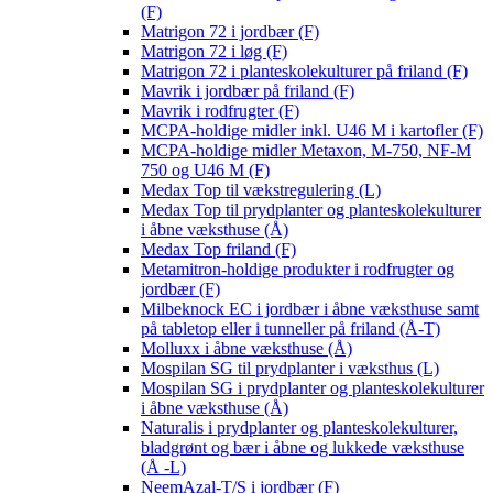
(F)
Matrigon 72 i jordbær (F)
Matrigon 72 i løg (F)
Matrigon 72 i planteskolekulturer på friland (F)
Mavrik i jordbær på friland (F)
Mavrik i rodfrugter (F)
MCPA-holdige midler inkl. U46 M i kartofler (F)
MCPA-holdige midler Metaxon, M-750, NF-M
750 og U46 M (F)
Medax Top til vækstregulering (L)
Medax Top til prydplanter og planteskolekulturer
i åbne væksthuse (Å)
Medax Top friland (F)
Metamitron-holdige produkter i rodfrugter og
jordbær (F)
Milbeknock EC i jordbær i åbne væksthuse samt
på tabletop eller i tunneller på friland (Å-T)
Molluxx i åbne væksthuse (Å)
Mospilan SG til prydplanter i væksthus (L)
Mospilan SG i prydplanter og planteskolekulturer
i åbne væksthuse (Å)
Naturalis i prydplanter og planteskolekulturer,
bladgrønt og bær i åbne og lukkede væksthuse
(Å -L)
NeemAzal-T/S i jordbær (F)