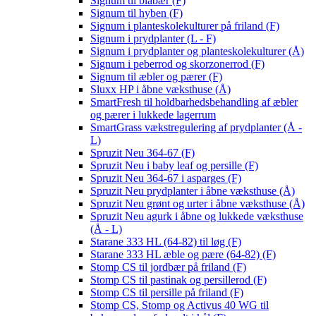
Signum til blåbær (F)
Signum til hyben (F)
Signum i planteskolekulturer på friland (F)
Signum i prydplanter (L - F)
Signum i prydplanter og planteskolekulturer (Å)
Signum i peberrod og skorzonerrod (F)
Signum til æbler og pærer (F)
Sluxx HP i åbne væksthuse (Å)
SmartFresh til holdbarhedsbehandling af æbler
og pærer i lukkede lagerrum
SmartGrass vækstregulering af prydplanter (Å -
L)
Spruzit Neu 364-67 (F)
Spruzit Neu i baby leaf og persille (F)
Spruzit Neu 364-67 i asparges (F)
Spruzit Neu prydplanter i åbne væksthuse (Å)
Spruzit Neu grønt og urter i åbne væksthuse (Å)
Spruzit Neu agurk i åbne og lukkede væksthuse
(Å - L)
Starane 333 HL (64-82) til løg (F)
Starane 333 HL æble og pære (64-82) (F)
Stomp CS til jordbær på friland (F)
Stomp CS til pastinak og persillerod (F)
Stomp CS til persille på friland (F)
Stomp CS, Stomp og Activus 40 WG til