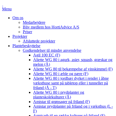
Menu
Om os
Medarbejdere
Bliv medlem hos HortiAdvice A/S
Priser
Projekter
Afsluttede projekter
Plantebeskyttelse
Godkendelser til mindre anvendelse
Agil 100 EC (F)
Aliette WG 80 i agurk, asier, squash, græskar og
melon (Å)
Aliette WG 80 til bekæmpelse af vinskimmel (F)
Aliette WG 80 i æble og pære (F)
Aliette WG 80 i jordbær dyrket i render i åbne
væksthuse samt på tabletop eller i tunneller på
friland (Å - T)
Aliette WG 80 i prydplanter og
planteskolekulturer (Å)
Amistar til grønsager på friland (F)
Amistar prydplanter på friland og i væksthus (L -
F)
Armicarb til en række kulturer på friland (F)