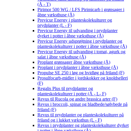
(Å - T)
Pirimor 500 WG / LFS Pirimicarb i grønsager i
åbne væksthuse (Å)
Previcur Energy i planteskolekulturer og
prydplanter (L - F)
Previcur Energy til udvanding i prydplanter
dyrket i potter i åbne væksthuse (Å)
Previcur Energy udsprøjtning i prydplanter og
planteskolekulturer i potter i åbne væksthuse (Å)
Previcur Energy til udvanding i tomat, agurk og
salat i åbne væksthuse (Å)
Proplant grønsager åbne væksthuse (Å)
Proplant i prydplanter i åbne væksthuse (Å)
Propulse SE 250 i løg og hvidløg på friland (F)
Prosulfocarb-midler i jordskokker og knoldselleri
(F)
Regalis Plus til prydplanter og
planteskolekulturer i potter (Å - L- F)
Revus til Rucola og andre brassica arter (F)
Revus i broccoli, spinat og bladbede/sølvbede på
friland (F)
Revus til prydplanter og planteskolekulturer på
friland og i lukket væksthus (L - F)
Revus i prydplanter og planteskolekulturer dyrket
i potter i åbne væksthuse (Å)