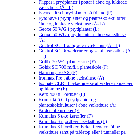
Flipper i prydplanter i potter i åbne og lukkede
væksthuse (Å - L)
Focus Ultra i prydplanter på friland (F)
FytoSave i prydplanter og planteskolekulturer i
åbne og lukkede væksthuse (Å- L)
Geoxe 50 WG i prydplanter (L)
Geoxe 50 WG i prydplanter i åbne væksthuse
(Å)
Gnatrol SC i frøafgrøde i væksthus (Å - L)
Gnatrol SC i krydderurter og salat i væksthus (Å
- L)
Goltix 70 WG planteskole (F)
Goltix SC 700 m.fl. i planteskole (F)
Harmony 50 SX (F)
Ironmax Pro i åbne væksthuse (Å)
Isomate CLR til bekæmpelse af viklere i kirsebær
og blomme (F)
Kerb 400 til Jordbær (F)
Kompakt 5 C i prydplanter og
planteskolekulturer i åbne væksthuse (Å)
Kudos til kirsebær (F)
Kumulus S øko kartofler (F)
Kumulus S i jordbær i væksthus (L)
Kumulus S i jordbær dyrket i render i åbne
væksthuse samt på tabletop eller i tunneller på