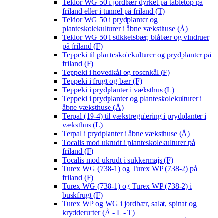
Teldor WG 50 i jordbær dyrket på tabletop på
friland eller i tunnel på friland (T)
Teldor WG 50 i prydplanter og
planteskolekulturer i åbne væksthuse (Å)
Teldor WG 50 i stikkelsbær, blåbær og vindruer
på friland (F)
Teppeki til planteskolekulturer og prydplanter på
friland (F)
Teppeki i hovedkål og rosenkål (F)
Teppeki i frugt og bær (F)
Teppeki i prydplanter i væksthus (L)
Teppeki i prydplanter og planteskolekulturer i
åbne væksthuse (Å)
Terpal (19-4) til vækstregulering i prydplanter i
væksthus (L)
Terpal i prydplanter i åbne væksthuse (Å)
Tocalis mod ukrudt i planteskolekulturer på
friland (F)
Tocalis mod ukrudt i sukkermajs (F)
Turex WG (738-1) og Turex WP (738-2) på
friland (F)
Turex WG (738-1) og Turex WP (738-2) i
buskfrugt (F)
Turex WP og WG i jordbær, salat, spinat og
krydderurter (Å - L - T)