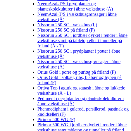
NeemAzal-T/S i prydplanter og
planteskolekulturer i åbne væksthuse (Å)
NeemAzal-T/S i væksthusgrønsager i åbne
væksthuse (Å)
Nissorun 250 SC i væksthus (L)
Nissorun 250 SC på friland (F)
Nissorun 250 SC i jordbær dyrket i render i åbne
væksthuse samt på tabletop eller i tunneller på
friland (Å - T)
Nissorun 250 SC i prydplanter i potter i åbne
væksthuse (Å)
Nissorun 250 SC i væksthusgrønsager i åbne
væksthuse (Å)
Orius Gold i porre og purløg på friland (F)
Orius Gold i solbær, ribs, blåbær og hyben på
friland (F)
Ortiva Top i agurk og squash i åbne og lukkede
væksthuse (Å - L)
Pediment i prydplanter og planteskolekulturer i
åbne væksthuse (Å)
Phenmedipham i gulerod, persillerod, pastinak og
knoldselleri (F)
Pirimor 500 WG (F)
Pirimor 500 WG i jordbær dyrket i render i åbne
væksthuse samt tabletop og tunneller på friland