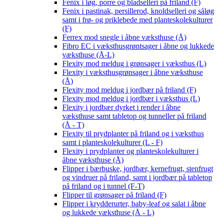
Fenix i løg, porre og bladselleri på friland (F)
Fenix i pastinak, persillerod, knoldselleri og såløg
samt i frø- og priklebede med planteskolekulturer
(F)
Ferrex mod snegle i åbne væksthuse (Å)
Fibro EC i væksthusgrøntsager i åbne og lukkede
væksthuse (Å-L)
Flexity mod meldug i grønsager i væksthus (L)
Flexity i væksthusgrønsager i åbne væksthuse
(Å)
Flexity mod meldug i jordbær på friland (F)
Flexity mod meldug i jordbær i væksthus (L)
Flexity i jordbær dyrket i render i åbne
væksthuse samt tabletop og tunneller på friland
(Å - T)
Flexity til prydplanter på friland og i væksthus
samt i planteskolekulturer (L - F)
Flexity i prydplanter og planteskolekulturer i
åbne væksthuse (Å)
Flipper i bærbuske, jordbær, kernefrugt, stenfrugt
og vindruer på friland, samt i jordbær på tabletop
på friland og i tunnel (F-T)
Flipper til grønsager på friland (F)
Flipper i krydderurter, baby-leaf og salat i åbne
og lukkede væksthuse (Å - L)