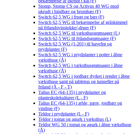
bekæmpelse af ukrudt i kål (F)
Stomp, Stomp CS og Activus 40 WG mod
ukrudt i hindbær og brombær (F)
Switch 62,5 WG i frugt og bær (F)
Switch 62,5 WG til bekæmpelse af gråskimmel
på frilandsvinstokke/-druer (F)
Switch 62,5 WG til væksthusgrønsager (L)
Switch 62,5 WG til frilandsgrønsager (F)
Switch 62,5 WG (1-201) til havefrø og
prydplanter (F)
Switch 62,5 WG i prydplanter i potter i åbne
væksthuse (Å)
Switch 62,5 WG i væksthusgrønsager i åbne
væksthuse (Å)
Switch 62,5 WG i jordbær dyrket i render i åbne
væksthuse samt på tabletop og tunneller på
friland (Å - F - T)
Talius EC (64-135) i prydplanter og
planteskolekulturer (L - F)
Talius EC (64-135) i æble, pære, jordbær og
vindrue (F)
Teldor i prydplanter (L - F)
Teldor i tomat og agurk i væksthus (L)
Teldor WG 50 i tomat og agurk i åbne væksthuse
(Å)