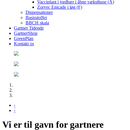
Vacciplant i jordbær i åbne væksthuse (Å)
Zorvec Enicade i løg (F)
Dispensationer
Basisstoffer
BBCH skala
Gartner Tidende
GartnerShop
GreenPlan
Kontakt os
‹
›
Vi er til gavn for gartnere