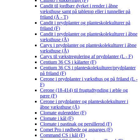
Callisto i sukkermajs (F)
Candit til jordbær dyrket i render i åbne
væksthuse samt på tabletop eller i tunneller på
friland (Å - T)
Candit i prydplanter og planteskolekulturer på
friland (F)
Candit i prydplanter og planteskolekulturer i åbne
væksthuse (Å)
Caryx i prydplanter og planteskolekulturer i åbne
væksthuse (Å)
Caryx til vækstregulering af prydplanter (L - F)
Centium 36 CS i kålarter (F)
Centium 36 CS i planteskolekulturer/prydplanter
på friland (F)
Cerone i prydplanter i væksthus og på friland (L -
F)
Cerone (18-414) til frugtudtynding i æble og
pære (F)
Cerone i prydplanter og planteskolekulturer i
åbne væksthuse (Å)
Clomate gulerødder (F)
Clomate i kål (F)
Clomate i pastinak og persillerod (F)
Comet Pro i rødbede og asparges (F)
Command CS i kål (F)