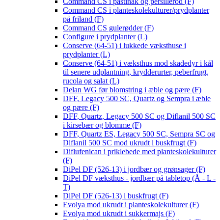
Command CS i pastinak og persillerod (F)
Command CS i planteskolekulturer/prydplanter
på friland (F)
Command CS gulerødder (F)
Configure i prydplanter (L)
Conserve (64-51) i lukkede væksthuse i
prydplanter (L)
Conserve (64-51) i væksthus mod skadedyr i kål
til senere udplantning, krydderurter, peberfrugt,
rucola og salat (L)
Delan WG før blomstring i æble og pære (F)
DFF, Legacy 500 SC, Quartz og Sempra i æble
og pære (F)
DFF, Quartz, Legacy 500 SC og Diflanil 500 SC
i kirsebær og blomme (F)
DFF, Quartz ES, Legacy 500 SC, Sempra SC og
Diflanil 500 SC mod ukrudt i buskfrugt (F)
Diflufenican i priklebede med planteskolekulturer
(F)
DiPel DF (526-13) i jordbær og grønsager (F)
DiPel DF væksthus - jordbær på tabletop (Å - L -
T)
DiPel DF (526-13) i buskfrugt (F)
Evolya mod ukrudt i planteskolekulturer (F)
Evolya mod ukrudt i sukkermajs (F)