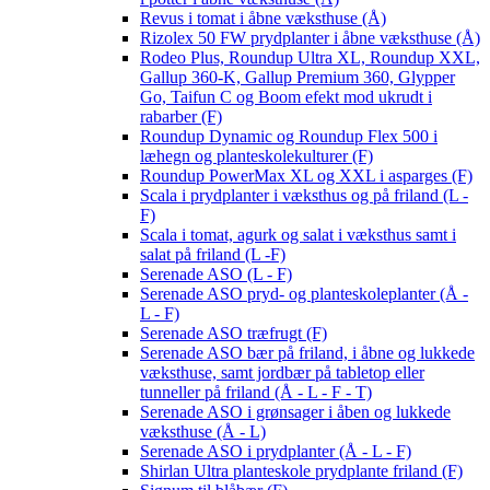
Revus i tomat i åbne væksthuse (Å)
Rizolex 50 FW prydplanter i åbne væksthuse (Å)
Rodeo Plus, Roundup Ultra XL, Roundup XXL,
Gallup 360-K, Gallup Premium 360, Glypper
Go, Taifun C og Boom efekt mod ukrudt i
rabarber (F)
Roundup Dynamic og Roundup Flex 500 i
læhegn og planteskolekulturer (F)
Roundup PowerMax XL og XXL i asparges (F)
Scala i prydplanter i væksthus og på friland (L -
F)
Scala i tomat, agurk og salat i væksthus samt i
salat på friland (L -F)
Serenade ASO (L - F)
Serenade ASO pryd- og planteskoleplanter (Å -
L - F)
Serenade ASO træfrugt (F)
Serenade ASO bær på friland, i åbne og lukkede
væksthuse, samt jordbær på tabletop eller
tunneller på friland (Å - L - F - T)
Serenade ASO i grønsager i åben og lukkede
væksthuse (Å - L)
Serenade ASO i prydplanter (Å - L - F)
Shirlan Ultra planteskole prydplante friland (F)