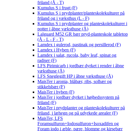
friland (Å - T)
Kumulus S i frugt (F)
Kumulus S i prydplanter/planteskolekulturer på
friland og i væksthus (L - F)
Kumulus S i prydplanter og planteskolekulturer i
potter i åbne væksthuse (Å)
Lalguard M52 GR bær pryd-planteskole tabletop
(Å - L - F - T)
Lamdex i gulerod, pastinak og persillerod (F)
Lamdex i Hyben (F)
Lamdex i salat, rucola, baby leaf, spinat og
radiser (F)
LFS Pirimicarb i jordbær dyrket i render i åbne
væksthuse (Å)
LFS Sneglegift HP i åbne væksthuse (Å)
MaisTer i aronia, blåbær, ribs, solbær og
stikkelsbær (F)
MaisTer i hyben (F)
MaisTer i jordbær dyrket i højbedssystem på
friland (F)
MaisTer i prydplanter og planteskolekulturer på
friland, i læhegn og på udyrkede arealer (F)
MaisTer, LFS
Foramsulfuron+Iodosulfuron+Isoxadifen og
Foram iodo i æble, pære, blomme og kirsebær