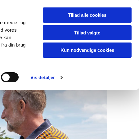
Tillad alle cookies
ale medier og
ed vores
Tillad valgte
re kan
fra din brug
Kun nødvendige cookies
Cloud
Kontakt os
Vis detaljer