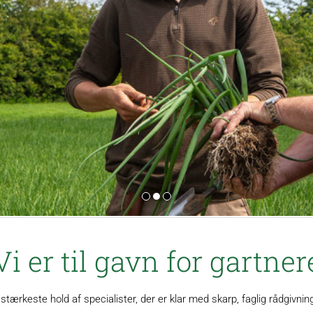
Vi er til gavn for gartner
ærkeste hold af specialister, der er klar med skarp, faglig rådgivning 