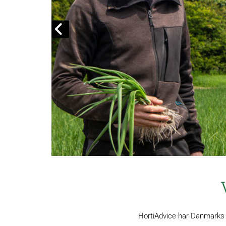
HortiAdvice har Danmarks st