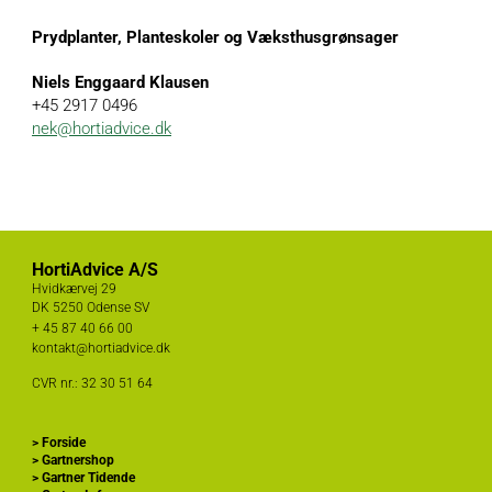
Prydplanter, Planteskoler og Væksthusgrønsager
Niels Enggaard Klausen
+45 2917 0496
nek@hortiadvice.dk
HortiAdvice A/S
Hvidkærvej 29
DK
5250 Odense SV
+ 45
87 40 66 00
kontakt@hortiadvice.dk
CVR nr.: 32 30 51 64
>
Forside
>
Gartnershop
>
Gartner Tidende