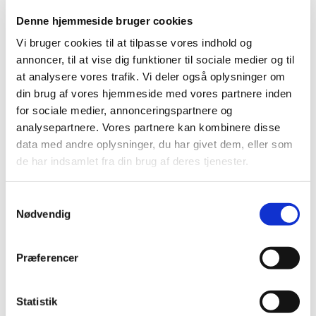
Denne hjemmeside bruger cookies
Kontakt:
Vi bruger cookies til at tilpasse vores indhold og
annoncer, til at vise dig funktioner til sociale medier og til
Helle tager sig hovedsagelig af Frilandsgrønsager, Frugt &
Bær og Prydplanter,
at analysere vores trafik. Vi deler også oplysninger om
Niels tager sig hovedsagelig af Planteskoler og
din brug af vores hjemmeside med vores partnere inden
Væksthusgrønsager.
for sociale medier, annonceringspartnere og
analysepartnere. Vores partnere kan kombinere disse
data med andre oplysninger, du har givet dem, eller som
de har indsamlet fra din brug af deres tjenester.
Samtykkevalg
Nødvendig
Præferencer
Statistik