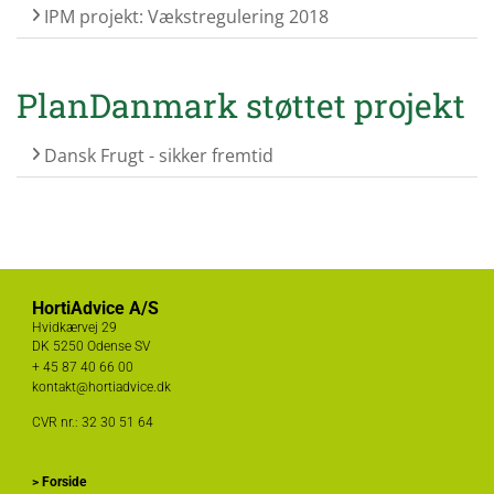
IPM projekt: Vækstregulering 2018
PlanDanmark støttet projekt
Dansk Frugt - sikker fremtid
HortiAdvice A/S
Hvidkærvej 29
DK
5250 Odense SV
+ 45
87 40 66 00
kontakt@hortiadvice.dk
CVR nr.: 32 30 51 64
>
Forside