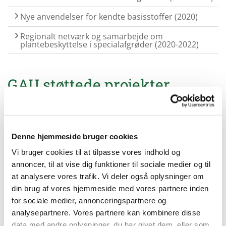
Nye anvendelser for kendte basisstoffer (2020)
Regionalt netværk og samarbejde om
plantebeskyttelse i specialafgrøder (2020-2022)
GAU støttede projekter
Udvikling af nye teknikker i rækkeafgrøder, frøbede
og potter
Gødskning af grønsager fra start til slut
Denne hjemmeside bruger cookies
Vi bruger cookies til at tilpasse vores indhold og
Varslingsværktøjer til frugt og grønt
annoncer, til at vise dig funktioner til sociale medier og til
Nye løgsorter under forskellige
at analysere vores trafik. Vi deler også oplysninger om
dyrkningsbetingelser
din brug af vores hjemmeside med vores partnere inden
Fremtidens sorter af økologiske løg og gulerødder
for sociale medier, annonceringspartnere og
analysepartnere. Vores partnere kan kombinere disse
PROTECFRUIT - Beskyttet produktion af økologiske
data med andre oplysninger, du har givet dem, eller som