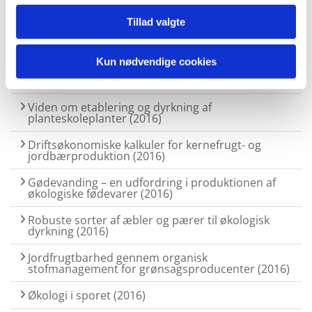
Styring af økologisk og konventionel gødskning på
friland (2016)
Tillad valgte
Gulerodsproduktion – trusler og tendenser (2016)
Kun nødvendige cookies
Friske frugter og robuste rødder – viden om
varsling (2016)
Viden om etablering og dyrkning af
planteskoleplanter (2016)
Driftsøkonomiske kalkuler for kernefrugt- og
jordbærproduktion (2016)
Gødevanding – en udfordring i produktionen af
økologiske fødevarer (2016)
Robuste sorter af æbler og pærer til økologisk
dyrkning (2016)
Jordfrugtbarhed gennem organisk
stofmanagement for grønsagsproducenter (2016)
Økologi i sporet (2016)