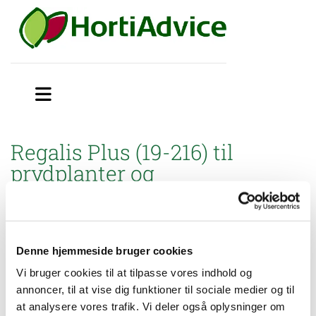
Regalis Plus (19-216) til
prydplanter og
planteskolekulturer i potter
Miljøstyrelsen har godkendt brugsanvisning til mindre
anvendelse af Regalis Plus (19-216) til vækstregulering af
Denne hjemmeside bruger cookies
prydplanter og planteskolekulturer dyrket i potter i åbne og
lukkede væksthuse samt på friland.
Vi bruger cookies til at tilpasse vores indhold og
annoncer, til at vise dig funktioner til sociale medier og til
at analysere vores trafik. Vi deler også oplysninger om