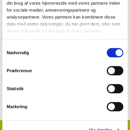
Brugsanvisning
din brug af vores hjemmeside med vores partnere inden
for sociale medier, annonceringspartnere og
Regalis Plus (19-216) til prydplanter og
analysepartnere. Vores partnere kan kombinere disse
planteskolekulturer i potter
data med andre oplysninger, du har givet dem, eller som
de har indsamlet fra din brug af deres tjenester.
Se mere:
Samtykkevalg
Nødvendig
Regalis Plus (19-216)
Præferencer
Statistik
Kontakt information klik her
Marketing