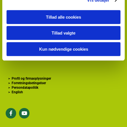
HortiAdvice A/S
Vis detaljer
Hvidkærvej 29
DK
5250 Odense SV
+ 45
87 40 66 00
Tillad alle cookies
kontakt@hortiadvice.dk
CVR nr.: 32 30 51 64
Tillad valgte
>
Forside
Kun nødvendige cookies
>
Gartnershop
>
Gartner Tidende
>
GartnerInfo
>
Profil og firmaoplysninger
>
Forretningsbetingelser
>
Persondatapolitik
>
English