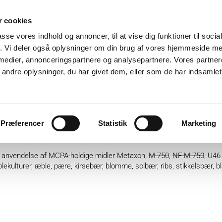
 cookies
passe vores indhold og annoncer, til at vise dig funktioner til soci
fik. Vi deler også oplysninger om din brug af vores hjemmeside m
 medier, annonceringspartnere og analysepartnere. Vores partne
ndre oplysninger, du har givet dem, eller som de har indsamlet 
ter
Plantebeskyttelse
GartnerShop
GreenPlan
Præferencer
Statistik
Marketing
anteskoler og i frugt
re anvendelse af MCPA-holdige midler Metaxon,
M-750
,
NF-M 750
, U46
lekulturer, æble, pære, kirsebær, blomme, solbær, ribs, stikkelsbær, b