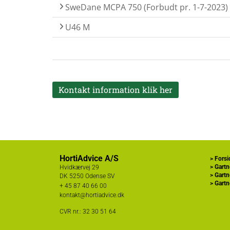
SweDane MCPA 750 (Forbudt pr. 1-7-2023)
U46 M
Kontakt information klik her
HortiAdvice A/S
>
Forsi
>
Gartn
Hvidkærvej 29
>
Gartn
DK
5250 Odense SV
>
Gartn
+ 45
87 40 66 00
kontakt@hortiadvice.dk
CVR nr.: 32 30 51 64