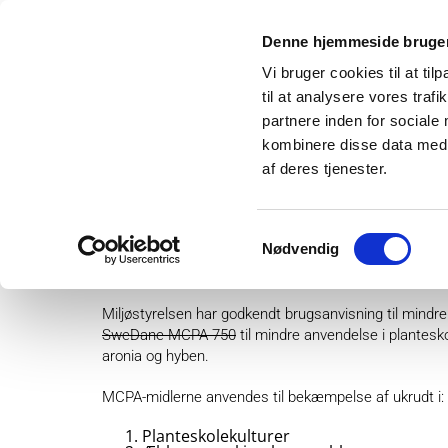
Denne hjemmeside bruger
Vi bruger cookies til at til
til at analysere vores tra
partnere inden for sociale
kombinere disse data med a
af deres tjenester.
Om os
Projek
Samtykkevalg
Nødvendig
MCPA-holdige midler i pl
Miljøstyrelsen har godkendt brugsanvisning til mind
SweDane MCPA 750
til mindre anvendelse i plantesko
aronia og hyben.
MCPA-midlerne anvendes til bekæmpelse af ukrudt i:
Planteskolekulturer