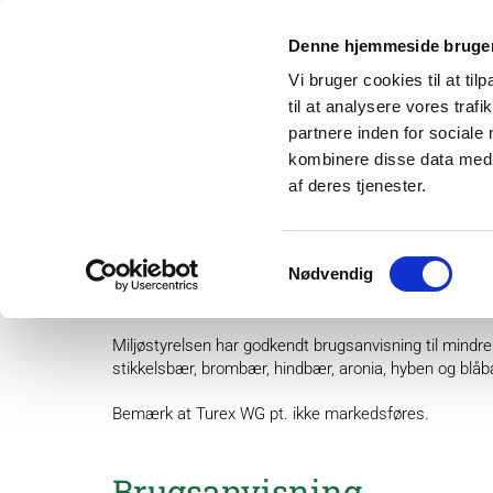
Denne hjemmeside bruger
Vi bruger cookies til at til
til at analysere vores tra
partnere inden for sociale
kombinere disse data med a
af deres tjenester.
Om os
Projek
Samtykkevalg
Nødvendig
Turex WG (738-1) og Ture
Miljøstyrelsen har godkendt brugsanvisning til mindre
stikkelsbær, brombær, hindbær, aronia, hyben og blåbæ
Bemærk at Turex WG pt. ikke markedsføres.
Brugsanvisning