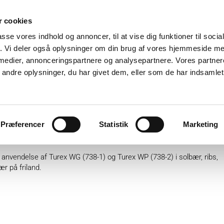
 cookies
passe vores indhold og annoncer, til at vise dig funktioner til soci
fik. Vi deler også oplysninger om din brug af vores hjemmeside m
 medier, annonceringspartnere og analysepartnere. Vores partne
ndre oplysninger, du har givet dem, eller som de har indsamlet 
ter
Plantebeskyttelse
GartnerShop
GreenPlan
Præferencer
Statistik
Marketing
x WP (738-2) i buskfrugt
 anvendelse af Turex WG (738-1) og Turex WP (738-2) i solbær, ribs,
r på friland.