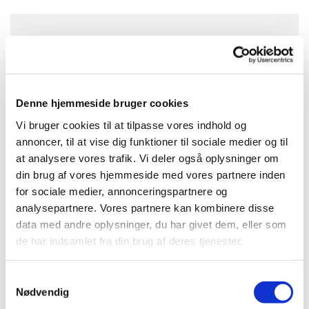
Dokumenter
Læs eller download filer herunder:
Denne hjemmeside bruger cookies
Sprøjteteknik i hovedkål
Vi bruger cookies til at tilpasse vores indhold og
Alternative midler – viden på tværs af grænser
Færre aktivstoffer i fremtiden
annoncer, til at vise dig funktioner til sociale medier og til
Samme sprøjtning mod meldug i alle afgrøder
at analysere vores trafik. Vi deler også oplysninger om
Lav-risiko midler og basisstoffer
din brug af vores hjemmeside med vores partnere inden
Nordisk samarbejde om planteværn
for sociale medier, annonceringspartnere og
Netværk om alternativt planteværn er styrket
analysepartnere. Vores partnere kan kombinere disse
Nytænkning i planteværn
data med andre oplysninger, du har givet dem, eller som
Bladlus - Bekæmpelse med fysisk virkende
de har indsamlet fra din brug af deres tjenester.
bekæmpelsesmidler
Echinothrips - Demonstrationsafprøvning
Lecitin
Samtykkevalg
Natriumbikarbonat
Nødvendig
Taegro og Serenade ASO