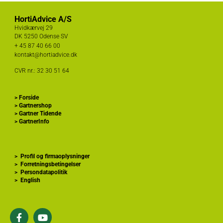
HortiAdvice A/S
Hvidkærvej 29
DK
5250 Odense SV
+ 45
87 40 66 00
kontakt@hortiadvice.dk
CVR nr.: 32 30 51 64
>
Forside
>
Gartnershop
>
Gartner Tidende
>
GartnerInfo
>
Profil og firmaoplysninger
>
Forretningsbetingelser
>
Persondatapolitik
>
English