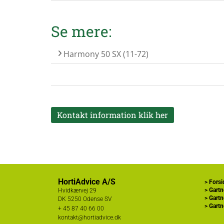
Se mere:
Harmony 50 SX (11-72)
Kontakt information klik her
HortiAdvice A/S
>
Forsi
>
Gartn
Hvidkærvej 29
>
Gartn
DK
5250 Odense SV
>
Gartn
+ 45
87 40 66 00
kontakt@hortiadvice.dk