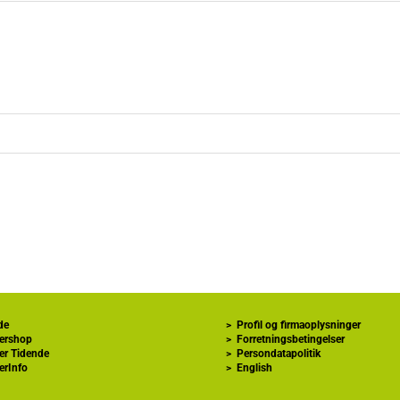
de
>
Profil og firmaoplysninger
ershop
>
Forretningsbetingelser
er Tidende
>
Persondatapolitik
erInfo
>
English