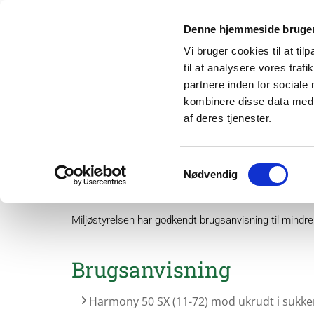
Denne hjemmeside bruger
Vi bruger cookies til at til
til at analysere vores tra
partnere inden for sociale
kombinere disse data med a
af deres tjenester.
Om os
Projek
Samtykkevalg
Nødvendig
Harmony 50 SX (11-72)
Miljøstyrelsen har godkendt brugsanvisning til mind
Brugsanvisning
Harmony 50 SX (11-72) mod ukrudt i sukk