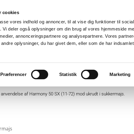
 cookies
passe vores indhold og annoncer, til at vise dig funktioner til soci
fik. Vi deler også oplysninger om din brug af vores hjemmeside m
 medier, annonceringspartnere og analysepartnere. Vores partne
ndre oplysninger, du har givet dem, eller som de har indsamlet 
ter
Plantebeskyttelse
GartnerShop
GreenPlan
Præferencer
Statistik
Marketing
re anvendelse af Harmony 50 SX (11-72) mod ukrudt i sukkermajs.
ermajs