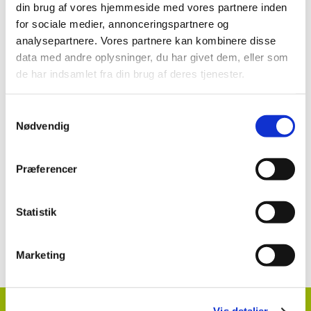
Brugsanvisning:
din brug af vores hjemmeside med vores partnere inden
for sociale medier, annonceringspartnere og
Candit (19-92) mod svampesygdomme i
analysepartnere. Vores partnere kan kombinere disse
prydplanter og planteskolekulturer i potter
data med andre oplysninger, du har givet dem, eller som
de har indsamlet fra din brug af deres tjenester.
Se mere:
Samtykkevalg
Nødvendig
Candit (19-92)
Præferencer
Statistik
Kontakt information klik her
Marketing