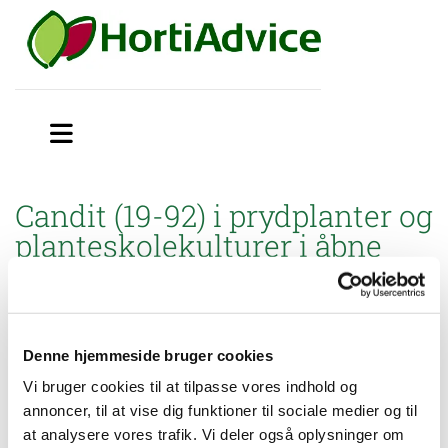
Candit (19-92) i prydplanter og
planteskolekulturer i åbne
væksthuse
Miljøstyrelsen har godkendt brugsanvisning til mindre
anvendelse af Candit (19-92) mod svampesygdomme i
Denne hjemmeside bruger cookies
prydplanter og planteskolekulturer dyrket i potter
i åbne
væksthuse.
Vi bruger cookies til at tilpasse vores indhold og
annoncer, til at vise dig funktioner til sociale medier og til
at analysere vores trafik. Vi deler også oplysninger om