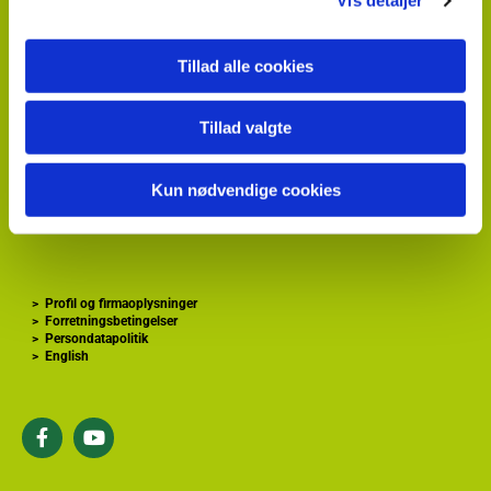
HortiAdvice A/S
Vis detaljer
Hvidkærvej 29
DK
5250 Odense SV
+ 45
87 40 66 00
Tillad alle cookies
kontakt@hortiadvice.dk
CVR nr.: 32 30 51 64
Tillad valgte
>
Forside
Kun nødvendige cookies
>
Gartnershop
>
Gartner Tidende
>
GartnerInfo
>
Profil og firmaoplysninger
>
Forretningsbetingelser
>
Persondatapolitik
>
English