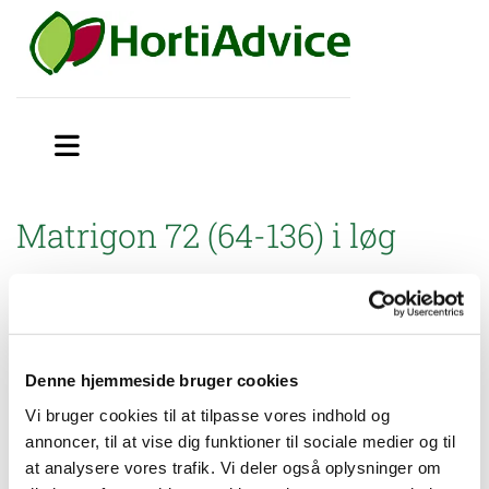
Matrigon 72 (64-136) i løg
Miljøstyrelsen har godkendt brugsanvisning til mindre
anvendelse af Matrigon 72 (64-136) mod kamille og andre
kurvblomstrede ukrudtsarter i løg på friland.
OBS:
Denne hjemmeside bruger cookies
Godkendelsen af midlet ophører 31. august 2026. Der er
Vi bruger cookies til at tilpasse vores indhold og
anvendelses- og opbevaringsforbud fra 30. juni 2027
.
annoncer, til at vise dig funktioner til sociale medier og til
at analysere vores trafik. Vi deler også oplysninger om