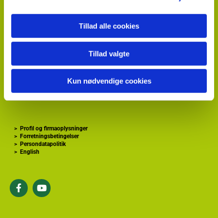
Hvidkærvej 29
DK
5250 Odense SV
+ 45
87 40 66 00
Tillad alle cookies
kontakt@hortiadvice.dk
CVR nr.: 32 30 51 64
Tillad valgte
>
Forside
>
Gartnershop
Kun nødvendige cookies
>
Gartner Tidende
>
GartnerInfo
>
Profil og firmaoplysninger
>
Forretningsbetingelser
>
Persondatapolitik
>
English