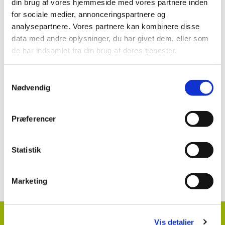
Brugsanvisning
din brug af vores hjemmeside med vores partnere inden
for sociale medier, annonceringspartnere og
analysepartnere. Vores partnere kan kombinere disse
Matrigon (64-136) 72 i løg
data med andre oplysninger, du har givet dem, eller som
de har indsamlet fra din brug af deres tjenester.
Se mere:
Samtykkevalg
Nødvendig
Matrigon 72
Præferencer
Statistik
Kontakt information klik her
Marketing
HortiAdvice A/S
Vis detaljer