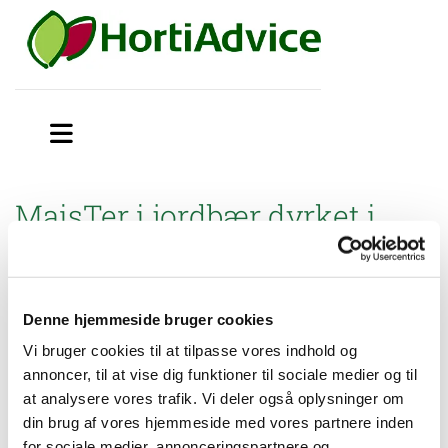
MaisTer i jordbær dyrket i
højbedssystem på friland
Miljøstyrelsen har godkendt MaisTer (18-442) i jordbær dyrket i
højbedssystem på friland.
Denne hjemmeside bruger cookies
Vi bruger cookies til at tilpasse vores indhold og
Brugsanvisning
annoncer, til at vise dig funktioner til sociale medier og til
at analysere vores trafik. Vi deler også oplysninger om
din brug af vores hjemmeside med vores partnere inden
MaisTer i jordbær dyrket i højbedssystem på
friland
for sociale medier, annonceringspartnere og