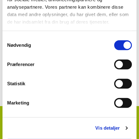
analysepartnere. Vores partnere kan kombinere disse
data med andre oplysninger, du har givet dem, eller som
Se mere:
de har indsamlet fra din brug af deres tjenester.
MaisTer
Samtykkevalg
Nødvendig
Præferencer
Kontakt information klik her
Statistik
Marketing
HortiAdvice A/S
Hvidkærvej 29
Vis detaljer
DK
5250 Odense SV
+ 45
87 40 66 00