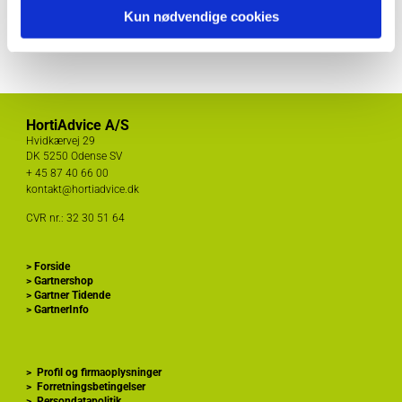
Kontakt information klik her
Kun nødvendige cookies
HortiAdvice A/S
Hvidkærvej 29
DK
5250 Odense SV
+ 45
87 40 66 00
kontakt@hortiadvice.dk
CVR nr.: 32 30 51 64
>
Forside
>
Gartnershop
>
Gartner Tidende
>
GartnerInfo
>
Profil og firmaoplysninger
>
Forretningsbetingelser
>
Persondatapolitik