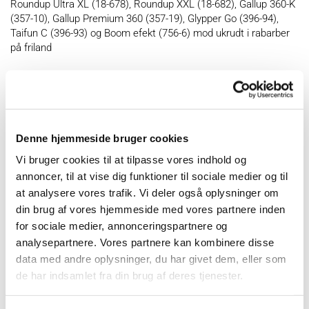
Roundup Ultra XL (18-678), Roundup XXL (18-682), Gallup 360-K
(357-10), Gallup Premium 360 (357-19), Glypper Go (396-94),
Taifun C (396-93) og Boom efekt (756-6) mod ukrudt i rabarber
på friland
OBS:
Roundup XXL (18-682): Godkendelsen ophører fra 15.
Denne hjemmeside bruger cookies
december 2024.
Opbevaring- og anvendelsesforbud
fra 15.
Vi bruger cookies til at tilpasse vores indhold og
juni 2026
.
annoncer, til at vise dig funktioner til sociale medier og til
at analysere vores trafik. Vi deler også oplysninger om
Brugsanvisning
din brug af vores hjemmeside med vores partnere inden
for sociale medier, annonceringspartnere og
Rodeo Plus, Roundup Ultra XL, Roundup XXL,
analysepartnere. Vores partnere kan kombinere disse
Gallup 360-K, Gallup Premium 360, Glypper Go,
data med andre oplysninger, du har givet dem, eller som
Taifun C og Boom efekt mod ukrudt i rabarber
de har indsamlet fra din brug af deres tjenester.