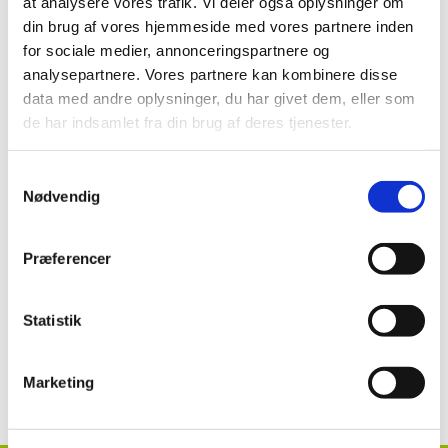
at analysere vores trafik. Vi deler også oplysninger om
din brug af vores hjemmeside med vores partnere inden
Brugsanvisning
for sociale medier, annonceringspartnere og
analysepartnere. Vores partnere kan kombinere disse
Spruzit Neu (364-67) til agurk i åbne og lukkede
væksthuse
data med andre oplysninger, du har givet dem, eller som
de har indsamlet fra din brug af deres tjenester.
Se mere:
Samtykkevalg
Nødvendig
Spruzit Neu (364-67)
Præferencer
Statistik
Kontakt information klik her
Marketing