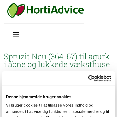
Spruzit Neu (364-67) til agurk
i åbne og lukkede væksthuse
Miljøstyrelsen har godkendt brugsanvisning til mindre
anvendelse af Spruzit Neu (364-67) mod bladlus, mellus, trips og
væksthusspindemider i agurk i åbne og lukkede væksthuse
Denne hjemmeside bruger cookies
Vi bruger cookies til at tilpasse vores indhold og
annoncer, til at vise dig funktioner til sociale medier og til