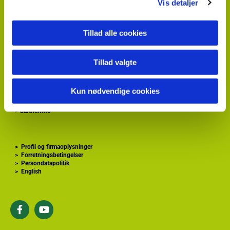
Vis detaljer
HortiAdvice A/S
Hvidkærvej 29
DK
5250 Odense SV
Tillad alle cookies
+ 45
87 40 66 00
kontakt@hortiadvice.dk
CVR nr.: 32 30 51 64
Tillad valgte
>
Forside
Kun nødvendige cookies
>
Gartnershop
>
Gartner Tidende
>
GartnerInfo
>
Profil og firmaoplysninger
>
Forretningsbetingelser
>
Persondatapolitik
>
English