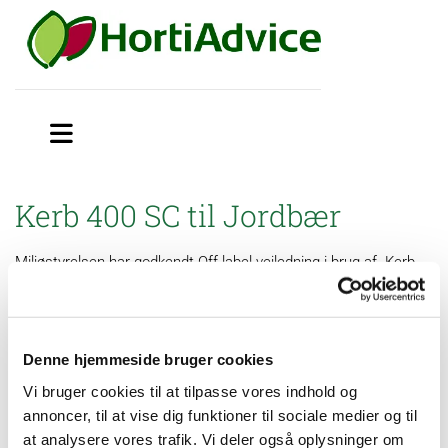
Kerb 400 SC til Jordbær
Miljøstyrelsen har godkendt Off-label vejledning i brug af Kerb
400 SC i jordbær mod frøfremspirende græsukrudt og
fuglegræs.
Denne hjemmeside bruger cookies
OBS:
Godkendelsen af midlet ophører 31. juli 2026 og der
Vi bruger cookies til at tilpasse vores indhold og
anvendelses- og opbevaringsforbud fra 28. februar 2027
annoncer, til at vise dig funktioner til sociale medier og til
at analysere vores trafik. Vi deler også oplysninger om