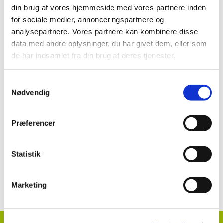
din brug af vores hjemmeside med vores partnere inden
Brugsanvisning
for sociale medier, annonceringspartnere og
analysepartnere. Vores partnere kan kombinere disse
Kerb 400 SC til Jordbær
data med andre oplysninger, du har givet dem, eller som
de har indsamlet fra din brug af deres tjenester.
Se mere:
Samtykkevalg
Nødvendig
Kerb 400 SC til Jordbær
Præferencer
Statistik
Kontakt information klik her
Marketing