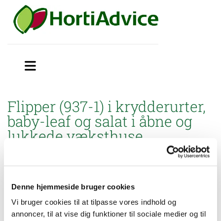
Flipper (937-1) i krydderurter,
baby-leaf og salat i åbne og
lukkede væksthuse
Miljøstyrelsen har godkendt brugsanvisning til mindre
anvendelse af Flipper (937-1) mod skadedyr i krydderurter, baby-
leaf og salat i åbne og lukkede væksthuse.
Denne hjemmeside bruger cookies
Husk at Flipper skal anvendes sammen med Dynex.
Vi bruger cookies til at tilpasse vores indhold og
annoncer, til at vise dig funktioner til sociale medier og til
Blandingen må gerne anvendes i økologi.