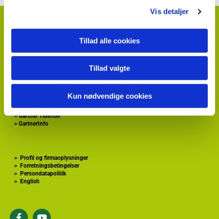
Vis detaljer
HortiAdvice A/S
Hvidkærvej 29
Tillad alle cookies
DK
5250 Odense SV
+ 45
87 40 66 00
kontakt@hortiadvice.dk
Tillad valgte
CVR nr.: 32 30 51 64
Kun nødvendige cookies
>
Forside
>
Gartnershop
>
Gartner Tidende
>
GartnerInfo
>
Profil og firmaoplysninger
>
Forretningsbetingelser
>
Persondatapolitik
>
English