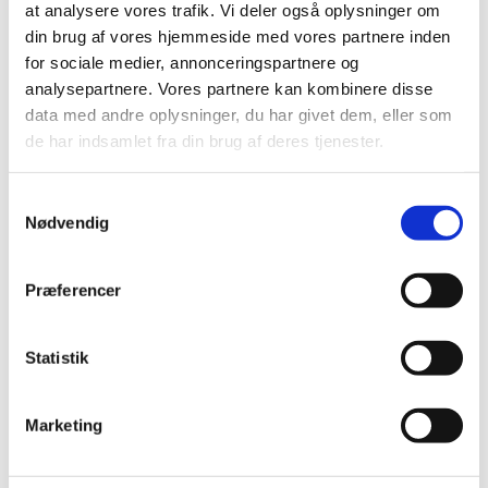
at analysere vores trafik. Vi deler også oplysninger om
din brug af vores hjemmeside med vores partnere inden
Brugsanvisning
for sociale medier, annonceringspartnere og
analysepartnere. Vores partnere kan kombinere disse
data med andre oplysninger, du har givet dem, eller som
Flipper (937-1) i krydderurter, baby-leaf og salat
de har indsamlet fra din brug af deres tjenester.
Se mere:
Samtykkevalg
Nødvendig
Flipper (937-1)
Præferencer
Statistik
Kontakt information klik her
Marketing