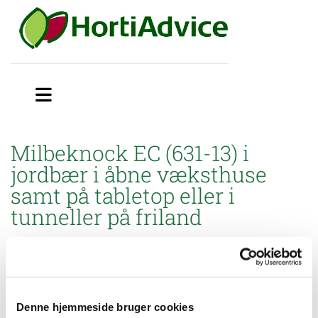
Milbeknock EC (631-13) i
jordbær i åbne væksthuse
samt på tabletop eller i
tunneller på friland
Miljøstyrelsen har godkendt brugsanvisning til mindre
anvendelse af Milbeknock EC (631-13) mod mider i jordbær
dyrket i render i åbne væksthuse samt på tabletop eller i
tunneller på friland.
Denne hjemmeside bruger cookies