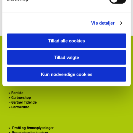
Kontakt information klik her
Vis detaljer
Tillad alle cookies
HortiAdvice A/S
Hvidkærvej 29
DK
5250 Odense SV
Tillad valgte
+ 45
87 40 66 00
kontakt@hortiadvice.dk
Kun nødvendige cookies
CVR nr.: 32 30 51 64
>
Forside
>
Gartnershop
>
Gartner Tidende
>
GartnerInfo
>
Profil og firmaoplysninger
>
Forretningsbetingelser