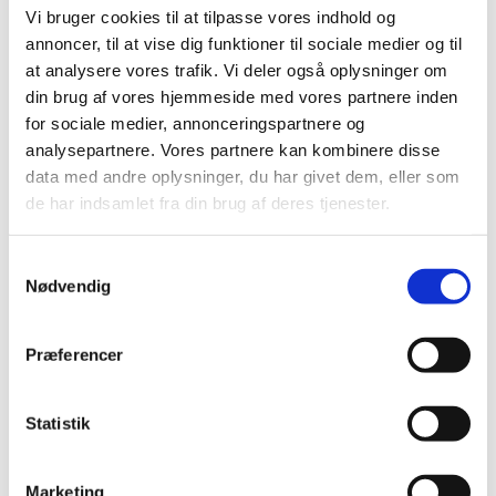
Vi bruger cookies til at tilpasse vores indhold og
annoncer, til at vise dig funktioner til sociale medier og til
OBS:
at analysere vores trafik. Vi deler også oplysninger om
Midlet er afmeldt pr. 26. februar 2026 og der anvendelses- og
din brug af vores hjemmeside med vores partnere inden
opbevaringsforbud fra 16. august 2027.
for sociale medier, annonceringspartnere og
analysepartnere. Vores partnere kan kombinere disse
Brugsanvisning
data med andre oplysninger, du har givet dem, eller som
de har indsamlet fra din brug af deres tjenester.
Milbeknock EC (631-13) i jordbær i åbne væksthuse
samt på tabletop eller i tunneller på friland
Samtykkevalg
Nødvendig
Se mere:
Præferencer
Milbeknock EC (631-13)
Statistik
Marketing