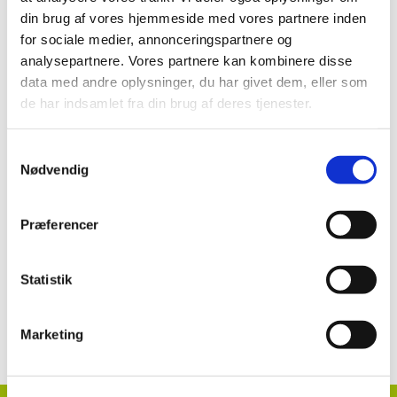
Brugsanvisning:
din brug af vores hjemmeside med vores partnere inden
for sociale medier, annonceringspartnere og
analysepartnere. Vores partnere kan kombinere disse
Azatin EC (738-3) til insektbekæmpelse i
prydplanter dyrket i potter
data med andre oplysninger, du har givet dem, eller som
de har indsamlet fra din brug af deres tjenester.
Se mere:
Samtykkevalg
Nødvendig
Azatin EC
Præferencer
Statistik
Kontakt information klik her
Marketing