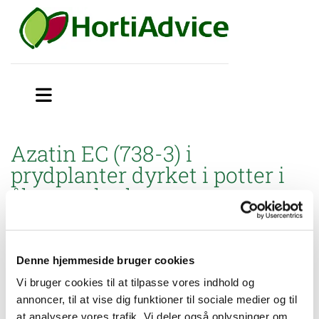
Azatin EC (738-3) i
prydplanter dyrket i potter i
åbne væksthuse
Miljøstyrelsen har godkendt brugsanvisning til mindre
anvendelse af Azatin EC (738-3) til insektbekæmpelse i
prydplanter dyrket i potter
i åbne væksthuse.
Denne hjemmeside bruger cookies
Vi bruger cookies til at tilpasse vores indhold og
annoncer, til at vise dig funktioner til sociale medier og til
at analysere vores trafik. Vi deler også oplysninger om