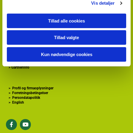
Vis detaljer
HortiAdvice A/S
Hvidkærvej 29
DK
5250 Odense SV
Tillad alle cookies
+ 45
87 40 66 00
kontakt@hortiadvice.dk
CVR nr.: 32 30 51 64
Tillad valgte
>
Forside
Kun nødvendige cookies
>
Gartnershop
>
Gartner Tidende
>
GartnerInfo
>
Profil og firmaoplysninger
>
Forretningsbetingelser
>
Persondatapolitik
>
English