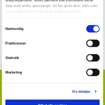
Se mere:
data med andre oplysninger, du har givet dem, eller som
de har indsamlet fra din brug af deres tjenester.
Boxer
Samtykkevalg
Nødvendig
Præferencer
Kontakt information klik her
Statistik
Marketing
HortiAdvice A/S
Hvidkærvej 29
DK
5250 Odense SV
+ 45
87 40 66 00
Vis detaljer
kontakt@hortiadvice.dk
CVR nr.: 32 30 51 64