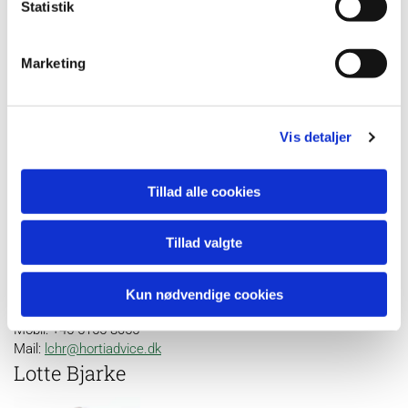
Statistik
Væksthus. Tilskud.
Mobil: +45 3029 6592
Marketing
Mail:
kkja@hortiadvice.dk
Lene Eva Christensen
Vis detaljer
Tillad alle cookies
Tillad valgte
Konsulent
Kun nødvendige cookies
Væksthus og plantepatologi
Mobil: +45 5155 8055
Mail:
lchr@hortiadvice.dk
Lotte Bjarke