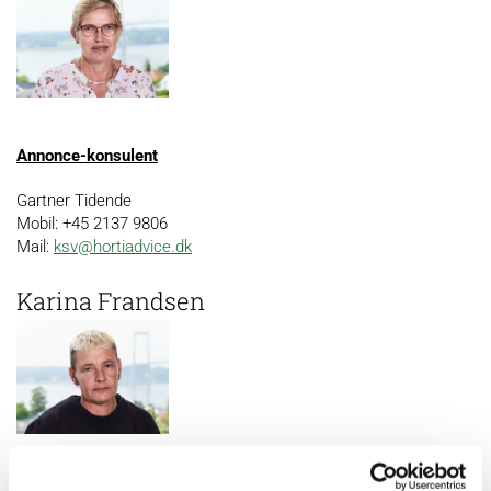
Annonce-konsulent
Gartner Tidende
Mob
il:
+45
2137
9806
Mail:
ksv@hortiadvice.dk
Karina Frandsen