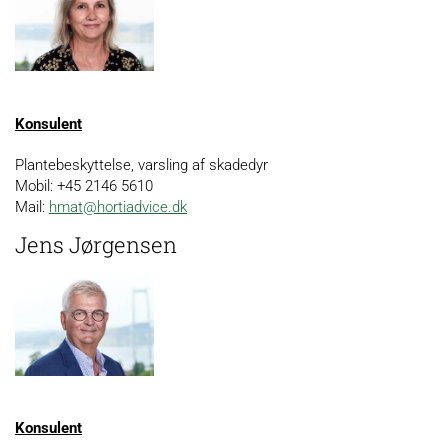
Konsulent
Plantebeskyttelse, varsling af skadedyr
Mobil: +45
21
46
5610
Mail:
hmat@hortiadvice.dk
Jens Jørgensen
Konsulent