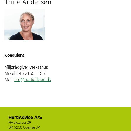
Trine Andersen
Konsulent
Miljørådgiver væksthus
Mobil: +45 2165 1135
Mail:
trin@hortiadvice.dk
HortiAdvice A/S
Hvidkærvej 29
DK
5250 Odense SV