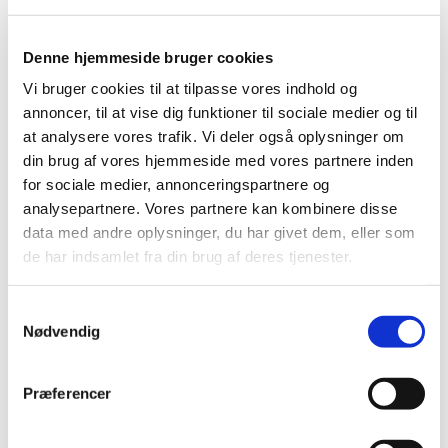
Denne hjemmeside bruger cookies
Vi bruger cookies til at tilpasse vores indhold og
annoncer, til at vise dig funktioner til sociale medier og til
at analysere vores trafik. Vi deler også oplysninger om
Konsulent
din brug af vores hjemmeside med vores partnere inden
Grønsager på friland
for sociale medier, annonceringspartnere og
Mobil: +45 2325 1459
analysepartnere. Vores partnere kan kombinere disse
Mail:
kaba@hortiadvice.dk
data med andre oplysninger, du har givet dem, eller som
Katrine Heinsvig Kjær
de har indsamlet fra din brug af deres tjenester.
Samtykkevalg
Nødvendig
Præferencer
Konsulent