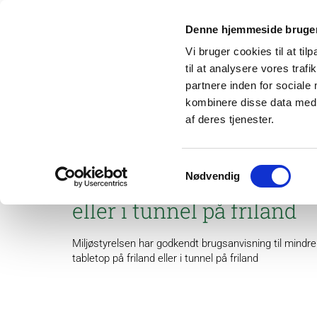
Denne hjemmeside bruger
Vi bruger cookies til at til
til at analysere vores tra
partnere inden for sociale
kombinere disse data med a
af deres tjenester.
Om os
Projek
Samtykkevalg
Nødvendig
Teldor WG 50 (18-343) i j
eller i tunnel på friland
Miljøstyrelsen har godkendt brugsanvisning til mind
tabletop på friland eller i tunnel på friland