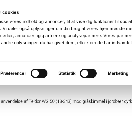
 cookies
passe vores indhold og annoncer, til at vise dig funktioner til soci
fik. Vi deler også oplysninger om din brug af vores hjemmeside m
 medier, annonceringspartnere og analysepartnere. Vores partne
ndre oplysninger, du har givet dem, eller som de har indsamlet 
ter
Plantebeskyttelse
GartnerShop
GreenPlan
Præferencer
Statistik
Marketing
ordbær dyrket på tabletop på fril
re anvendelse af Teldor WG 50 (18-343) mod gråskimmel i jordbær dyrk