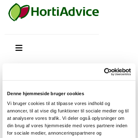
Signum i prydplanter
Miljøstyrelsen har givet Off-label godkendelse og vejledning til
Denne hjemmeside bruger cookies
brug af Signum (19-151) i prydplanter i væksthus og på friland
Vi bruger cookies til at tilpasse vores indhold og
annoncer, til at vise dig funktioner til sociale medier og til
Brugsanvisning
at analysere vores trafik. Vi deler også oplysninger om
din brug af vores hjemmeside med vores partnere inden
Signum i prydplanter
for sociale medier, annonceringspartnere og