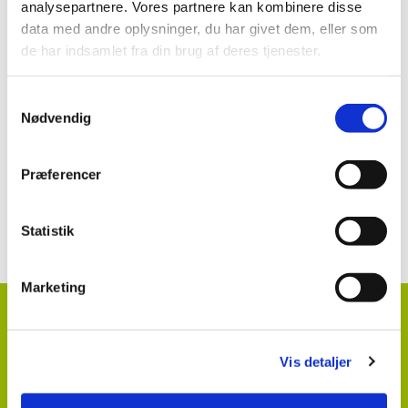
analysepartnere. Vores partnere kan kombinere disse
data med andre oplysninger, du har givet dem, eller som
Se mere:
de har indsamlet fra din brug af deres tjenester.
Signum
Samtykkevalg
Nødvendig
Præferencer
Kontakt information klik her
Statistik
Marketing
HortiAdvice A/S
Hvidkærvej 29
DK
5250 Odense SV
Vis detaljer
+ 45
87 40 66 00
kontakt@hortiadvice.dk