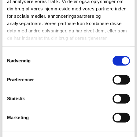
at analysere vores trafik. Vi deler også oplysninger om
din brug af vores hjemmeside med vores partnere inden
Brugsanvisning
for sociale medier, annonceringspartnere og
analysepartnere. Vores partnere kan kombinere disse
data med andre oplysninger, du har givet dem, eller som
Medax Top (19-201) til friland
de har indsamlet fra din brug af deres tjenester.
Se mere:
Samtykkevalg
Nødvendig
Medax Top (19-201) til friland
Præferencer
Statistik
Kontakt information klik her
Marketing