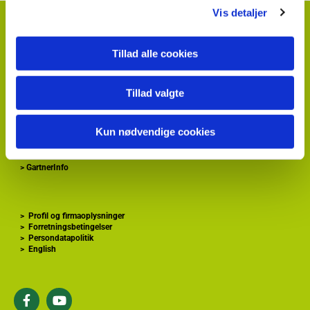
Vis detaljer
HortiAdvice A/S
Hvidkærvej 29
DK
5250 Odense SV
Tillad alle cookies
+ 45
87 40 66 00
kontakt@hortiadvice.dk
Tillad valgte
CVR nr.: 32 30 51 64
Kun nødvendige cookies
>
Forside
>
Gartnershop
>
Gartner Tidende
>
GartnerInfo
>
Profil og firmaoplysninger
>
Forretningsbetingelser
>
Persondatapolitik
>
English