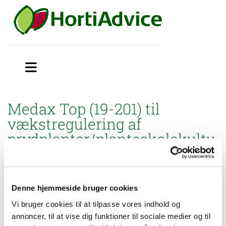
Medax Top (19-201) til
vækstregulering af
prydplanter/planteskolekultu
rer på friland
Miljøstyrelsen har godkendt brugsanvisning til mindre
anvendelse af Medax Top (19-201) til vækstregulering af
Denne hjemmeside bruger cookies
prydplanter/planteskolekulturer på friland.
Vi bruger cookies til at tilpasse vores indhold og
annoncer, til at vise dig funktioner til sociale medier og til