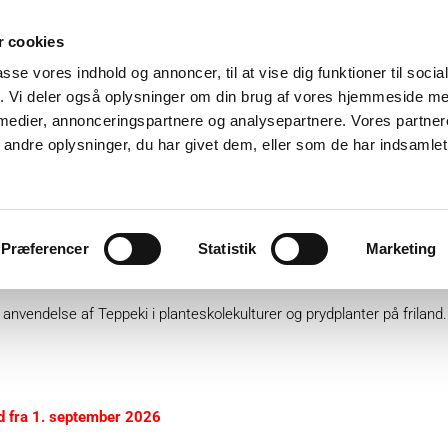
 cookies
passe vores indhold og annoncer, til at vise dig funktioner til soci
fik. Vi deler også oplysninger om din brug af vores hjemmeside m
 medier, annonceringspartnere og analysepartnere. Vores partne
ndre oplysninger, du har givet dem, eller som de har indsamlet 
ter
Plantebeskyttelse
GartnerShop
GreenPlan
Præferencer
Statistik
Marketing
lturer og prydplanter på friland
anvendelse af Teppeki i planteskolekulturer og prydplanter på friland.
d fra
1. september 2026