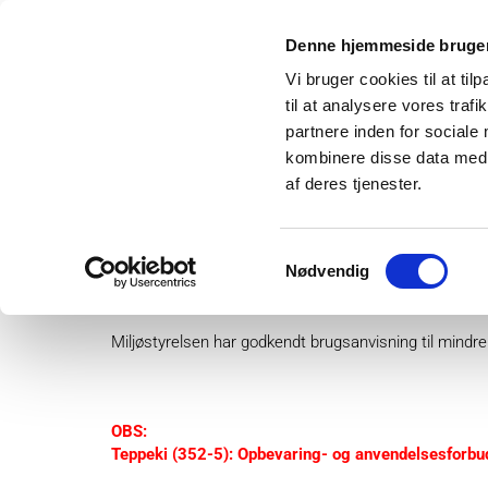
Denne hjemmeside bruger
Vi bruger cookies til at til
til at analysere vores tra
partnere inden for sociale
kombinere disse data med a
af deres tjenester.
Om os
Projek
Samtykkevalg
Nødvendig
Teppeki til planteskoleku
Miljøstyrelsen har godkendt brugsanvisning til mindre 
OBS:
Teppeki (352-5): Opbevaring- o
g anvendelsesforbu