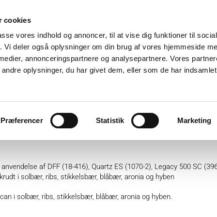
 cookies
passe vores indhold og annoncer, til at vise dig funktioner til soci
fik. Vi deler også oplysninger om din brug af vores hjemmeside m
 medier, annonceringspartnere og analysepartnere. Vores partne
ndre oplysninger, du har givet dem, eller som de har indsamlet 
ter
Plantebeskyttelse
GartnerShop
GreenPlan
Præferencer
Statistik
Marketing
00 SC, Sempra SC og Diflanil 500
e anvendelse af DFF (18-416), Quartz ES (1070-2), Legacy 500 SC (396
udt i solbær, ribs, stikkelsbær, blåbær, aronia og hyben
can i solbær, ribs, stikkelsbær, blåbær, aronia og hyben.