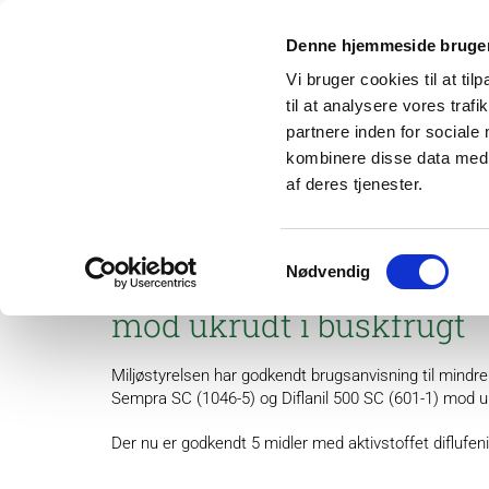
Denne hjemmeside bruger
Vi bruger cookies til at til
til at analysere vores tra
partnere inden for sociale
kombinere disse data med a
af deres tjenester.
Om os
Projek
Samtykkevalg
Nødvendig
DFF, Quartz ES, Legacy 5
mod ukrudt i buskfrugt
Miljøstyrelsen har godkendt brugsanvisning til mindr
Sempra SC (1046-5) og Diflanil 500 SC (601-1) mod ukr
Der nu er godkendt 5 midler med aktivstoffet diflufeni