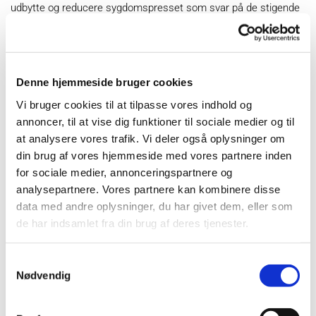
udbytte og reducere sygdomspresset som svar på de stigende
udfordringer med stress, svampesygdomme og behovet for at
tilpasse sig et landbrug med færre traditionelle pesticider.
Projektperiode: 2024
Denne hjemmeside bruger cookies
Vi bruger cookies til at tilpasse vores indhold og
annoncer, til at vise dig funktioner til sociale medier og til
at analysere vores trafik. Vi deler også oplysninger om
din brug af vores hjemmeside med vores partnere inden
for sociale medier, annonceringspartnere og
analysepartnere. Vores partnere kan kombinere disse
Projektet har fået tilskud fra ”Grønt Udviklings- og
Demonstrations-program" (GUDP) under Miljø- og
data med andre oplysninger, du har givet dem, eller som
Fødevareministeriet.
de har indsamlet fra din brug af deres tjenester.
KONTAKT:
Samtykkevalg
Nødvendig