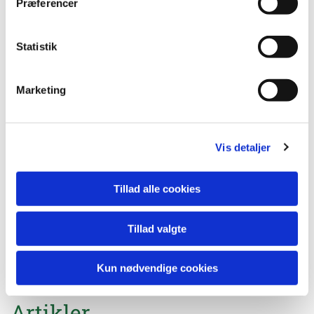
Præferencer
Statistik
Marketing
Thomas S. Lund
Vis detaljer
Forsknings- og udviklingsdirektør
tol@hortiadvice.dk
Tillad alle cookies
Artikler
Tillad valgte
Nye veje i løg. Artikel af Asbjørn Mols Nørgaard,
HortiAdvice. Gartner Tidende nr. 6/7 -2025
Kun nødvendige cookies
Artikler