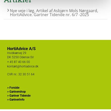
Nye veje i løg. Artikel af Asbjørn Mols Nørgaard,
HortiAdvice. Gartner Tidende nr. 6/7 -2025
HortiAdvice A/S
Hvidkærvej 29
DK
5250 Odense SV
+ 45
87 40 66 00
kontakt@hortiadvice.dk
CVR nr.: 32 30 51 64
>
Forside
>
Gartnershop
>
Gartner Tidende
>
GartnerInfo