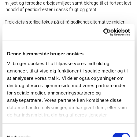
miljøet og forbedre arbejdsmiljøet samt bidrage til et fortsat lavt
indhold af pesticidrester i dansk frugt og grønt.
Projektets særlige fokus på at få godkendt alternative midler
skal medvirke til at øge både det samlede økologiske areal samt
arealer, der dyrkes efter IPM principperne. Flere alternative
midler vil øge dyrkningssikkerheden på disse arealer.
Godkendelse af nye midler skal forbedre økonomien i både den
Denne hjemmeside bruger cookies
konventionelle og den økologiske produktion således, at
Vi bruger cookies til at tilpasse vores indhold og
udflagning af afgrøder/kulturer kan undgås og beskæftigelsen
annoncer, til at vise dig funktioner til sociale medier og til
fastholdes.
at analysere vores trafik. Vi deler også oplysninger om
din brug af vores hjemmeside med vores partnere inden
for sociale medier, annonceringspartnere og
Projektperiode: 2020 og 2021
analysepartnere. Vores partnere kan kombinere disse
data med andre oplysninger, du har givet dem, eller som
de har indsamlet fra din brug af deres tjenester.
Projektet er støttet af Promilleafgiftsfonden for frugtavlen og
Samtykkevalg
gartneribruget