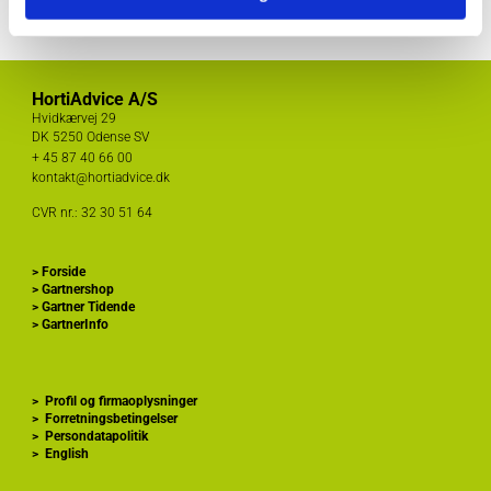
HortiAdvice A/S
Hvidkærvej 29
DK
5250 Odense SV
+ 45
87 40 66 00
kontakt@hortiadvice.dk
CVR nr.: 32 30 51 64
>
Forside
>
Gartnershop
>
Gartner Tidende
>
GartnerInfo
>
Profil og firmaoplysninger
>
Forretningsbetingelser
>
Persondatapolitik
>
English