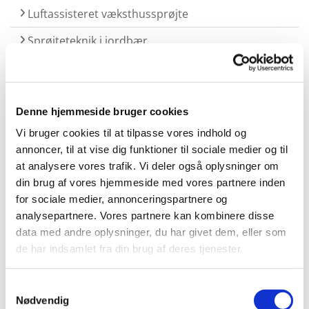
Luftassisteret væksthussprøjte
Sprøjteteknik i jordbær
Rapport over tilgængelig præcisionsteknik /
sprøjteteknik i frugtavl
Denne hjemmeside bruger cookies
Notat:
Vi bruger cookies til at tilpasse vores indhold og
annoncer, til at vise dig funktioner til sociale medier og til
Afprøvning af luftassisteret sprøjte
at analysere vores trafik. Vi deler også oplysninger om
din brug af vores hjemmeside med vores partnere inden
for sociale medier, annonceringspartnere og
Artikler:
analysepartnere. Vores partnere kan kombinere disse
data med andre oplysninger, du har givet dem, eller som
de har indsamlet fra din brug af deres tjenester.
Fladebrænding af ukrudt. Artikel af Julie Schou
Christiansen, HortiAdvice. Gartner Tidende nr. 11 -
2021.
Samtykkevalg
Sprøjtedemonstration i æbler. Artikel af Niels
Nødvendig