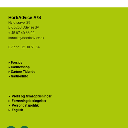
HortiAdvice A/S
Hvidkærvej 29
DK
5250 Odense SV
+ 45
87 40 66 00
kontakt@hortiadvice.dk
CVR nr.: 32 30 51 64
>
Forside
>
Gartnershop
>
Gartner Tidende
>
GartnerInfo
>
Profil og firmaoplysninger
>
Forretningsbetingelser
>
Persondatapolitik
>
English