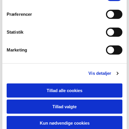
Enggaard Klausen og Annemarie Bisgaard,
Hortiadvice. Gartner Tidende nr. 11 - 2021.
Præferencer
Udbringning af mikrobiologiske midler. Artikel af
Lene Eva Christensen og Niels Enggaard Klausen,
HortiAdvice. Gartner Tidende nr. 7 - 2022.
Statistik
Ny sprøjteteknologi i frugtavl. Artikel af Niels
Enggaard Klausen, HortiAdvice. Gartner Tidende
nr. 2 - 2023.
Marketing
Præcis sprøjtning med kontaktmidler. Artikel af
Niels Enggaard Klausen, HortiAdvice. Gartner
Tidende nr. 4 - 2023.
Vis detaljer
Højtrykskærresprøjte vs. lavtrykssprøjte. Artikel af
Niels Enggaard Klausen, HortiAdvice. Gartner
Tidende nr. 8 - 2023.
Tillad alle cookies
Tillad valgte
Projektet er støttet af Mlljøstyrelsen
Kun nødvendige cookies