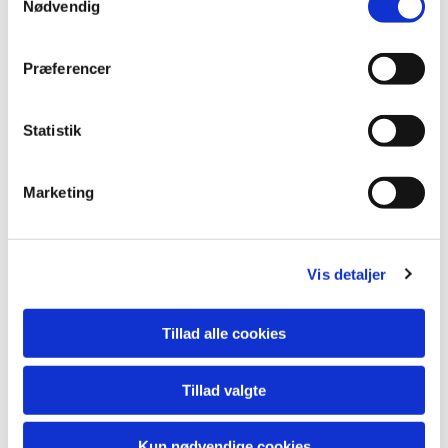
Nødvendig
Bjarne Hjelmsted Pedersen, GartneriRådgivningen A/S
Kort notits i Gartner Tidende nr. 1 2015. Hele artiklen findes her.
Præferencer
Det er aldrig for sent at plante
Statistik
Poul Børge Jensen vil slutte sin karriere som frugtavler kun med
Marketing
surkirsebær i plantagen, hvor de sidste 16 hektar netop er
plantet. Han har været selvstændig frugtavler siden 1962
Artikel i Gartner Tidende nr. 15, 2015, af Annemarie Bisgaard,
GartneriRådgivningen A/S
Vis detaljer
3. Industribær
Tillad alle cookies
Afprøvning af nye bærkulturer til maskinhøst
Tillad valgte
Opstartsmøde Danbær 22. oktober 2015.
Kun nødvendige cookies