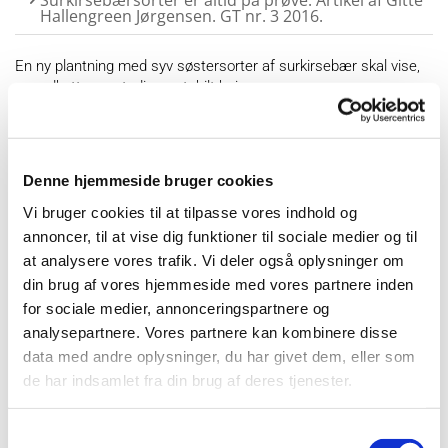
Hallengreen Jørgensen. GT nr. 3 2016.
En ny plantning med syv søstersorter af surkirsebær skal vise,
om udbytterne stadig er stabilt høje
Sorter af solbær, hvad kan anbefales?
Denne hjemmeside bruger cookies
Temadag for bærdyrkere.
Vi bruger cookies til at tilpasse vores indhold og
Præsentation af Hanne Lindhard, GartneriRådgivningen A/S
annoncer, til at vise dig funktioner til sociale medier og til
at analysere vores trafik. Vi deler også oplysninger om
din brug af vores hjemmeside med vores partnere inden
Generel information om projektet til abonnenter
for sociale medier, annonceringspartnere og
på nyhedsbrevet Busk- & Stenfrugt NYT nr. 1 2015
analysepartnere. Vores partnere kan kombinere disse
data med andre oplysninger, du har givet dem, eller som
(Inden godkendelse af Landdistrikts medfinansiering).
de har indsamlet fra din brug af deres tjenester.
Samtykkevalg
Kombiner den rigtige sort og grundstamme