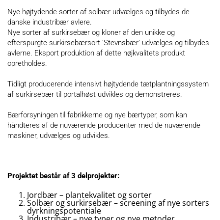
Nye højtydende sorter af solbær udvælges og tilbydes de
danske industribær avlere.
Nye sorter af surkirsebær og kloner af den unikke og
efterspurgte surkirsebærsort ’Stevnsbær’ udvælges og tilbydes
avlerne. Eksport produktion af dette højkvalitets produkt
opretholdes.
Tidligt producerende intensivt højtydende tætplantningssystem
af surkirsebær til portalhøst udvikles og demonstreres.
Bærforsyningen til fabrikkerne og nye bærtyper, som kan
håndteres af de nuværende producenter med de nuværende
maskiner, udvælges og udvikles.
Projektet består af 3 delprojekter:
Jordbær – plantekvalitet og sorter
Solbær og surkirsebær – screening af nye sorters
dyrkningspotentiale
Industribær – nye typer og nye metoder