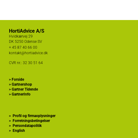
HortiAdvice A/S
Hvidkærvej 29
DK
5250 Odense SV
+ 45
87 40 66 00
kontakt@hortiadvice.dk
CVR nr.: 32 30 51 64
>
Forside
>
Gartnershop
>
Gartner Tidende
>
GartnerInfo
>
Profil og firmaoplysninger
>
Forretningsbetingelser
>
Persondatapolitik
>
English