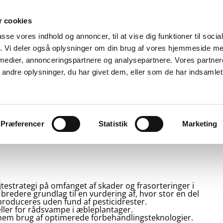
 cookies
passe vores indhold og annoncer, til at vise dig funktioner til soci
fik. Vi deler også oplysninger om din brug af vores hjemmeside m
 medier, annonceringspartnere og analysepartnere. Vores partne
ndre oplysninger, du har givet dem, eller som de har indsamlet 
ter
Plantebeskyttelse
GartnerShop
GreenPlan
Præferencer
Statistik
Marketing
 sprøjterester
estrategi på omfanget af skader og frasorteringer i
 bredere grundlag til en vurdering af, hvor stor en del
roduceres uden fund af pesticidrester.
ller for rådsvampe i æbleplantager.
ennem brug af optimerede forbehandlingsteknologier.