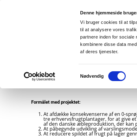
Denne hjemmeside bruger
Vi bruger cookies til at til
til at analysere vores tra
partnere inden for sociale
kombinere disse data med a
af deres tjenester.
Om os
Projek
Samtykkevalg
Nødvendig
DAFRUS Dansk frugt uden
Formålet med projektet:
At afdække konsekvenserne af en 0-sprøjt
tre erhvervsfrugtplantager, for at give et
af den danske æbleproduktion, der kan p
At påbegynde udvikling af varslingsmode
At reducere spildet af frugt på lager g