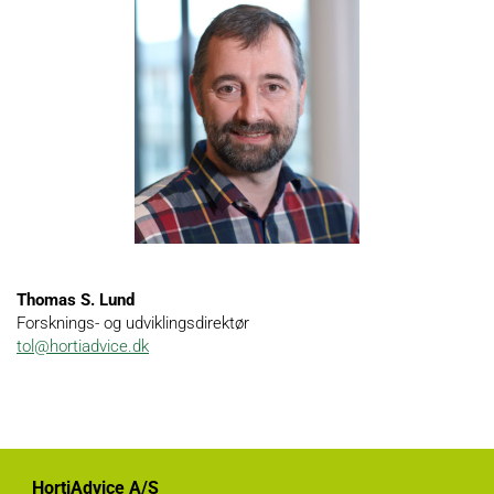
Thomas S. Lund
Forsknings- og udviklingsdirektør
tol@hortiadvice.dk
HortiAdvice A/S