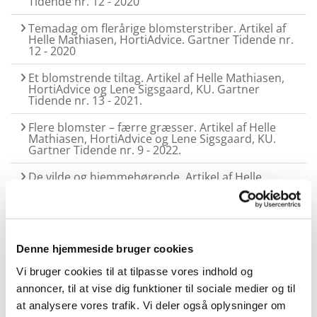
Tidende nr. 12 - 2020
Temadag om flerårige blomsterstriber. Artikel af
Helle Mathiasen, HortiAdvice. Gartner Tidende nr.
12 - 2020
Et blomstrende tiltag. Artikel af Helle Mathiasen,
HortiAdvice og Lene Sigsgaard, KU. Gartner
Tidende nr. 13 - 2021.
Flere blomster – færre græsser. Artikel af Helle
Mathiasen, HortiAdvice og Lene Sigsgaard, KU.
Gartner Tidende nr. 9 - 2022.
De vilde og hjemmehørende. Artikel af Helle
Mathiasen, HortiAdvice. GT 1 - 2023.
Omtale og præsentationer
Denne hjemmeside bruger cookies
Vi bruger cookies til at tilpasse vores indhold og
Pressemeddelelse: New Interreg project
BEESPOKE approved.
annoncer, til at vise dig funktioner til sociale medier og til
at analysere vores trafik. Vi deler også oplysninger om
Omtale i Busk & StenfrugtNYT 7. feb. 2020