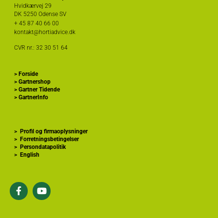
Hvidkærvej 29
DK
5250 Odense SV
+ 45
87 40 66 00
kontakt@hortiadvice.dk
CVR nr.: 32 30 51 64
>
Forside
>
Gartnershop
>
Gartner Tidende
>
GartnerInfo
>
Profil og firmaoplysninger
>
Forretningsbetingelser
>
Persondatapolitik
>
English