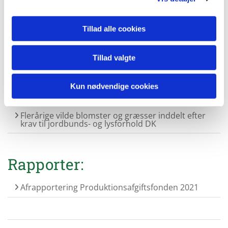
kernefrugt 2022
Gæt en bestøver. Åbent hus Pometet 2022
Tillad alle cookies
Tillad valgte
Vejledning:
Kun nødvendige cookies
Vejledning etablering og pasning af flerårig
blomsterstribe
Flerårige vilde blomster og græsser inddelt efter
krav til jordbunds- og lysforhold DK
Rapporter:
Afrapportering Produktionsafgiftsfonden 2021