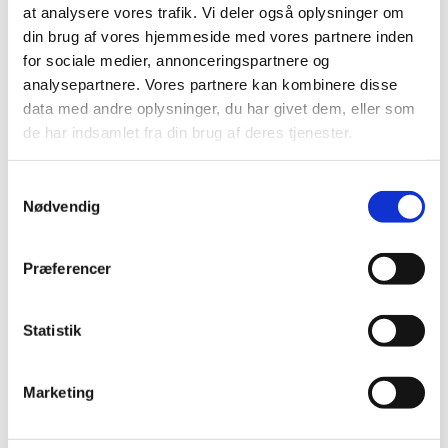
at analysere vores trafik. Vi deler også oplysninger om
om hvordan IPM bedst implementeres i praksis.
din brug af vores hjemmeside med vores partnere inden
Nyt opdateret materialer til sprøjteopdatering af gartnere
for sociale medier, annonceringspartnere og
IPM strategier til netdækning i kål
analysepartnere. Vores partnere kan kombinere disse
Dyrkningsvejledning Hindbær (IPM)
data med andre oplysninger, du har givet dem, eller som
Opdateret afsnit om IPM dyrkning i kernefrugt til
de har indsamlet fra din brug af deres tjenester.
”Håndbog for frugt og bær”
Brug af biostimulanter, basisstoffer og mikrobiologiske
midler i IPM strategier
Samtykkevalg
Materiale om plantebeskyttelsesmidlers virkemekanismer,
Nødvendig
optagelse og udbringning
Materiale til udvidet sprøjteopdatering i gartneri
App til enhedsomregning i forbindelse dosering af
Præferencer
plantebeskyttelsesmidler
Nye skadegørere
Statistik
KONTAKT:
Marketing