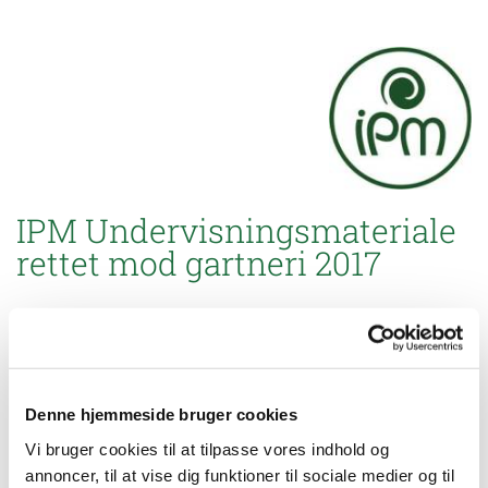
IPM Undervisningsmateriale
rettet mod gartneri 2017
Udarbejdelse af flere forskellige materialer vedrørende IPM og
gartneri. Materialerne kan bruges til undervisningsbrug direkte til
gartnere, men også på skoler hvor der uddannes gartnere og
gartneriteknologer. Materialer retter sig mod flere forskellige
Denne hjemmeside bruger cookies
sektorer indenfor gartnerierhvervet. Materialerne udarbejdes af
Vi bruger cookies til at tilpasse vores indhold og
konsulenter, der har deres daglige virke indenfor den
annoncer, til at vise dig funktioner til sociale medier og til
pågældende sektor i gartnerierhvervet, og således er vidende