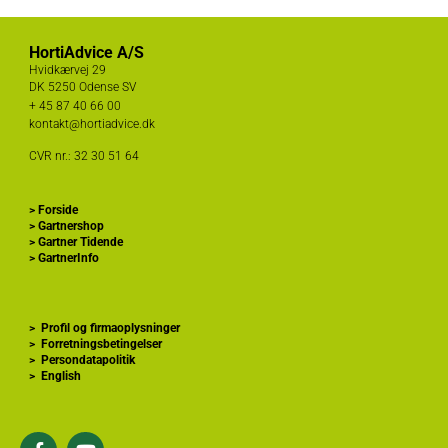
HortiAdvice A/S
Hvidkærvej 29
DK
5250 Odense SV
+ 45
87 40 66 00
kontakt@hortiadvice.dk
CVR nr.: 32 30 51 64
>
Forside
>
Gartnershop
>
Gartner Tidende
>
GartnerInfo
>
Profil og firmaoplysninger
>
Forretningsbetingelser
>
Persondatapolitik
>
English