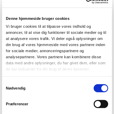
reduceret brug af kemiske sprøjtemidler, både i
væksthusgartnerierne, men også i andre relevante brancher,
som friland og planteskoler.
Denne hjemmeside bruger cookies
Projektperiode: 2025
Vi bruger cookies til at tilpasse vores indhold og
annoncer, til at vise dig funktioner til sociale medier og til
at analysere vores trafik. Vi deler også oplysninger om
din brug af vores hjemmeside med vores partnere inden
for sociale medier, annonceringspartnere og
analysepartnere. Vores partnere kan kombinere disse
data med andre oplysninger, du har givet dem, eller som
de har indsamlet fra din brug af deres tjenester.
Samtykkevalg
KONTAKT:
Nødvendig
Præferencer