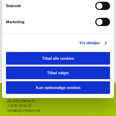
Statistik
Marketing
Vis detaljer
Thomas S. Lund
Forsknings- og udviklingsdirektør
Tillad alle cookies
tol@hortiadvice.dk
Tillad valgte
Kun nødvendige cookies
HortiAdvice A/S
Hvidkærvej 29
DK
5250 Odense SV
+ 45
87 40 66 00
kontakt@hortiadvice.dk