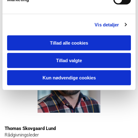
for frugtavlen og gartneribruget i 2015, 2016 og i 2017
Vis detaljer
KONTAKT
Tillad alle cookies
Tillad valgte
Kun nødvendige cookies
Thomas Skovgaard Lund
Rådgivningsleder