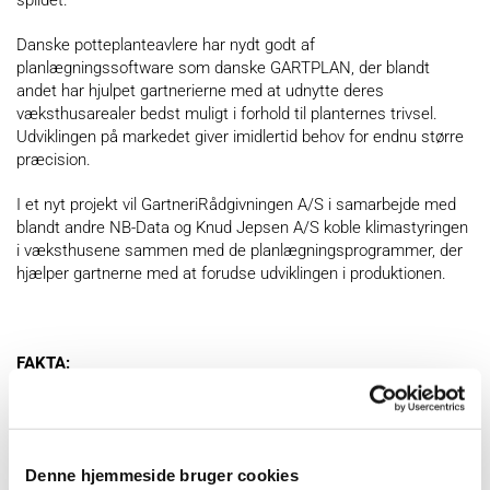
Danske potteplanteavlere har nydt godt af
planlægningssoftware som danske GARTPLAN, der blandt
andet har hjulpet gartnerierne med at udnytte deres
væksthusarealer bedst muligt i forhold til planternes trivsel.
Udviklingen på markedet giver imidlertid behov for endnu større
præcision.
I et nyt projekt vil GartneriRådgivningen A/S i samarbejde med
blandt andre NB-Data og Knud Jepsen A/S koble klimastyringen
i væksthusene sammen med de planlægningsprogrammer, der
hjælper gartnerne med at forudse udviklingen i produktionen.
FAKTA:
Projekttitel: Gartneriets produktionsplan ”styrer”
Projektperiode: 01.07.2014-30.06.2016
Denne hjemmeside bruger cookies