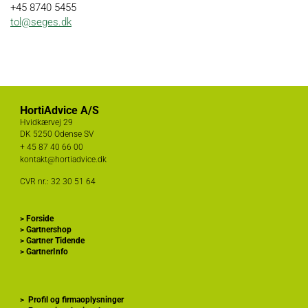
+45 8740 5455
tol@seges.dk
HortiAdvice A/S
Hvidkærvej 29
DK
5250 Odense SV
+ 45
87 40 66 00
kontakt@hortiadvice.dk
CVR nr.: 32 30 51 64
>
Forside
>
Gartnershop
>
Gartner Tidende
>
GartnerInfo
>
Profil og firmaoplysninger