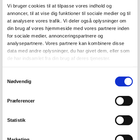
Projektdeltagere:
Vi bruger cookies til at tilpasse vores indhold og
GartneriRådgivningen A/S, Sogo Team ApS, NB-Data, Knud
annoncer, til at vise dig funktioner til sociale medier og til
Jepsen A/S, Tropica Aquarium Plants A/S, Graff Kristensen A/S
at analysere vores trafik. Vi deler også oplysninger om
din brug af vores hjemmeside med vores partnere inden
for sociale medier, annonceringspartnere og
analysepartnere. Vores partnere kan kombinere disse
data med andre oplysninger, du har givet dem, eller som
de har indsamlet fra din brug af deres tjenester.
Samtykkevalg
Nødvendig
Præferencer
Projektet er søgt af Aarhus Universitet som et GUDP projekt,
Statistik
hvor GartneriRådgivningen deltager i demonstrationsdelen.
GartneriRådgivningen har fået tilskud fra Promilleafgiftsfonden
Marketing