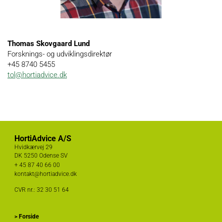
Thomas Skovgaard Lund
Forsknings- og udviklingsdirektør
+45 8740 5455
tol@hortiadvice.dk
HortiAdvice A/S
Hvidkærvej 29
DK
5250 Odense SV
+ 45
87 40 66 00
kontakt@hortiadvice.dk
CVR nr.: 32 30 51 64
>
Forside