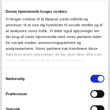
Julie Schou Christiansen
Nytænkning i jordprøver og god plantevækst.
Denne hjemmeside bruger cookies
Artikel af Julie Schou Christiansen 29. okt 2018
publiceret på gartnertidende.dk
Vi bruger cookies til at tilpasse vores indhold og
annoncer, til at vise dig funktioner til sociale medier og til
Planter med aktive rødder om efteråret. Artikel af
at analysere vores trafik. Vi deler også oplysninger om
Julie Schou Christiansen. Publiceret i Grønt Miljø
10/2019
din brug af vores hjemmeside med vores partnere inden
for sociale medier, annonceringspartnere og
Roser til haver parker og byrum. Artikel af Julie
analysepartnere. Vores partnere kan kombinere disse
Schou Christiansen og Charlotte Holde. Grønt
Miljø 1/2020
data med andre oplysninger, du har givet dem, eller som
de har indsamlet fra din brug af deres tjenester.
Magisk fabrik byder på nytænkning. Artikel af Julie
Schou Christiansen. Gartner Tidende nr 1 2020
Samtykkevalg
Resultater fra rosenafprøvning. Artikel af Julie
Nødvendig
Schou Christiansen og Charlotte Holde. Gartner
Tidende nr. 3 2020
Aktive planterødder i det sene efterår. Artikel af
Præferencer
Julie Schou Christiansen. Nåledrys 114. Vinter
2020.
Statistik