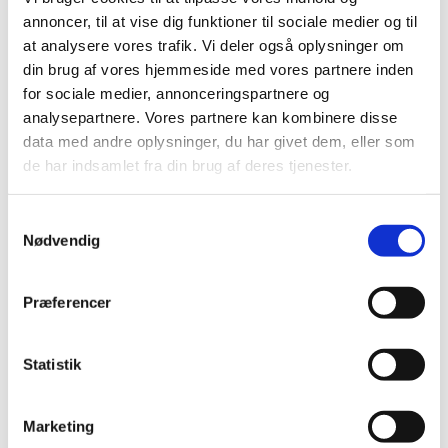
annoncer, til at vise dig funktioner til sociale medier og til
Artikel om Økokataloget på
at analysere vores trafik. Vi deler også oplysninger om
www.gartnertidende.dk
din brug af vores hjemmeside med vores partnere inden
for sociale medier, annonceringspartnere og
Artikler
analysepartnere. Vores partnere kan kombinere disse
data med andre oplysninger, du har givet dem, eller som
de har indsamlet fra din brug af deres tjenester.
Økokataloget.dk. Artikel af Pernille M. B. Kynde og
Richard de Visser. Gartner Tidende nr. 2 - 2019
Samtykkevalg
Nødvendig
Slutrapport
Præferencer
Slutrapport
Statistik
Marketing
Projektet har fået tilskud fra Promilleafgiftsfonden for frugtavlen