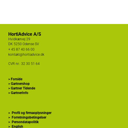
HortiAdvice A/S
Hvidkærvej 29
DK
5250 Odense SV
+ 45
87 40 66 00
kontakt@hortiadvice.dk
CVR nr.: 32 30 51 64
>
Forside
>
Gartnershop
>
Gartner Tidende
>
GartnerInfo
>
Profil og firmaoplysninger
>
Forretningsbetingelser
>
Persondatapolitik
>
English