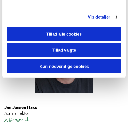
og gartneribruget
Vis detaljer
KONTAKT:
Tillad alle cookies
Tillad valgte
Kun nødvendige cookies
Jan Jensen Hass
Adm. direktør
jaj@seges.dk