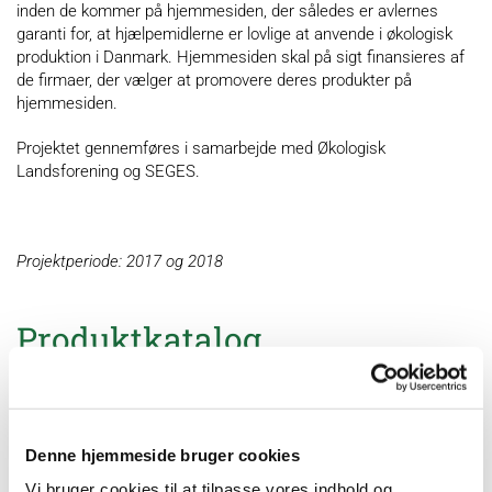
inden de kommer på hjemmesiden, der således er avlernes
garanti for, at hjælpemidlerne er lovlige at anvende i økologisk
produktion i Danmark. Hjemmesiden skal på sigt finansieres af
de firmaer, der vælger at promovere deres produkter på
hjemmesiden.
Projektet gennemføres i samarbejde med Økologisk
Landsforening og SEGES.
Projektperiode: 2017 og 2018
Produktkatalog
Link til produktkatalog
Denne hjemmeside bruger cookies
Artikler online
Vi bruger cookies til at tilpasse vores indhold og