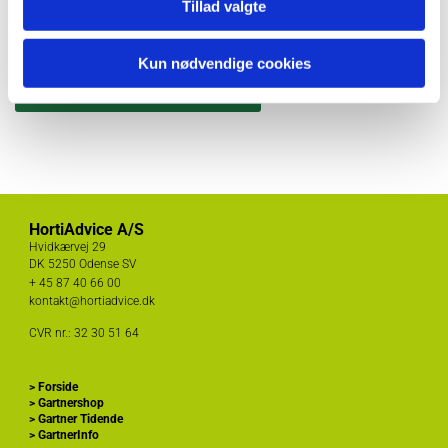
Tillad valgte
Kun nødvendige cookies
Kontakt information klik her
HortiAdvice A/S
Hvidkærvej 29
DK
5250 Odense SV
+ 45
87 40 66 00
kontakt@hortiadvice.dk
CVR nr.: 32 30 51 64
>
Forside
>
Gartnershop
>
Gartner Tidende
>
GartnerInfo