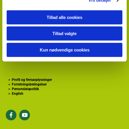
HortiAdvice A/S
Vis detaljer
Hvidkærvej 29
DK
5250 Odense SV
+ 45
87 40 66 00
Tillad alle cookies
kontakt@hortiadvice.dk
CVR nr.: 32 30 51 64
Tillad valgte
>
Forside
Kun nødvendige cookies
>
Gartnershop
>
Gartner Tidende
>
GartnerInfo
>
Profil og firmaoplysninger
>
Forretningsbetingelser
>
Persondatapolitik
>
English