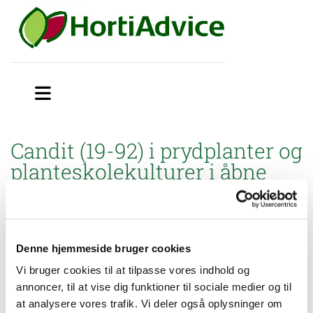
Candit (19-92) i prydplanter og
planteskolekulturer i åbne
væksthuse
Miljøstyrelsen har godkendt brugsanvisning til mindre
anvendelse af Candit (19-92) mod svampesygdomme i
Denne hjemmeside bruger cookies
prydplanter og planteskolekulturer dyrket i potter
i åbne
væksthuse.
Vi bruger cookies til at tilpasse vores indhold og
annoncer, til at vise dig funktioner til sociale medier og til
at analysere vores trafik. Vi deler også oplysninger om