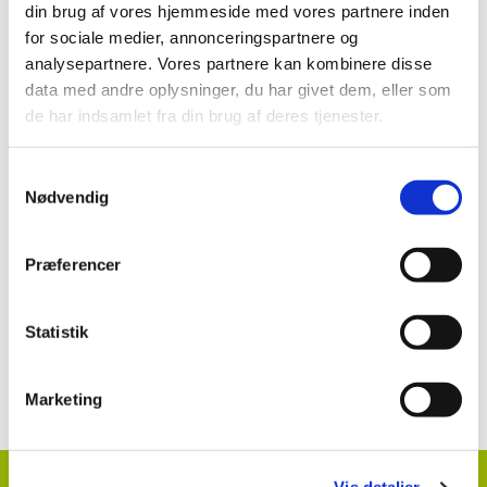
Brugsanvisning:
din brug af vores hjemmeside med vores partnere inden
for sociale medier, annonceringspartnere og
Candit (19-92) mod svampesygdomme i
analysepartnere. Vores partnere kan kombinere disse
prydplanter og planteskolekulturer i potter
data med andre oplysninger, du har givet dem, eller som
de har indsamlet fra din brug af deres tjenester.
Se mere:
Samtykkevalg
Nødvendig
Candit (19-92)
Præferencer
Statistik
Kontakt information klik her
Marketing