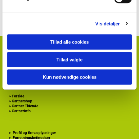
Kontakt information klik her
Vis detaljer
Tillad alle cookies
HortiAdvice A/S
Hvidkærvej 29
DK
5250 Odense SV
Tillad valgte
+ 45
87 40 66 00
kontakt@hortiadvice.dk
Kun nødvendige cookies
CVR nr.: 32 30 51 64
>
Forside
>
Gartnershop
>
Gartner Tidende
>
GartnerInfo
>
Profil og firmaoplysninger
>
Forretningsbetingelser