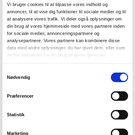
Vi bruger cookies til at tilpasse vores indhold og
Bemærk kravene til beskyttelse ved udsprøjtning og
annoncer, til at vise dig funktioner til sociale medier og til
efterfølgende ved håndtering af planterne.
at analysere vores trafik. Vi deler også oplysninger om
Det har ikke været muligt at få en godkendelse til udvanding i
din brug af vores hjemmeside med vores partnere inden
væksthus.
for sociale medier, annonceringspartnere og
analysepartnere. Vores partnere kan kombinere disse
data med andre oplysninger, du har givet dem, eller som
Brugsanvisning
de har indsamlet fra din brug af deres tjenester.
Amistar
Samtykkevalg
Nødvendig
Se mere:
Præferencer
Amistar
Statistik
Marketing