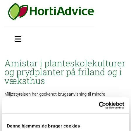
Amistar i planteskolekulturer
og prydplanter på friland og i
væksthus
Miljøstyrelsen har godkendt brugsanvisning til mindre
anvendelse af Amistar (1-172), ATR Azoxystrobin (826-6), LFS
Azoxystrobin (318-52), Zaftra AZT 250 SC (1-244), Mirador (1-
243), Mirador 250 SC (396-41) og Azaka (11-56) mod
svampesygdomme i plante­skolekulturer og prydplanter på
friland og i væksthus
Denne hjemmeside bruger cookies