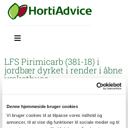
LFS Pirimicarb (381-18) i
jordbær dyrket i render i åbne
væksthuse
Miljøstyrelsen har godkendt brugsanvisning til mindre
anvendelse af Pirimor 500 WG (396-78) og LFS Pirimicarb (381-
18) mod bladlus i jordbær dyrket i render
i åbne væksthuse.
Denne hjemmeside bruger cookies
Vi bruger cookies til at tilpasse vores indhold og
Brugsanvisning:
annoncer, til at vise dig funktioner til sociale medier og til