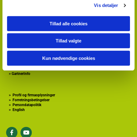
Vis detaljer
HortiAdvice A/S
Hvidkærvej 29
DK
5250 Odense SV
Tillad alle cookies
+ 45
87 40 66 00
kontakt@hortiadvice.dk
Tillad valgte
CVR nr.: 32 30 51 64
Kun nødvendige cookies
>
Forside
>
Gartnershop
>
Gartner Tidende
>
GartnerInfo
>
Profil og firmaoplysninger
>
Forretningsbetingelser
>
Persondatapolitik
>
English