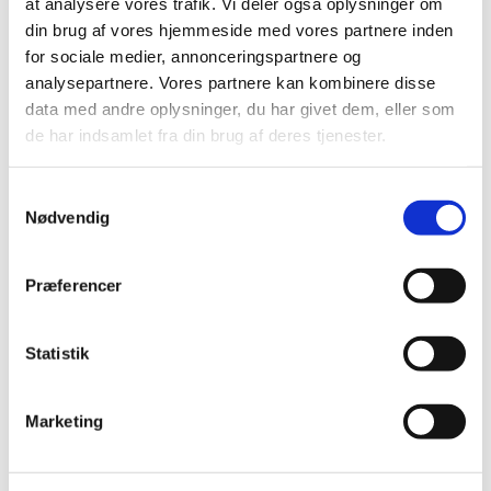
at analysere vores trafik. Vi deler også oplysninger om
din brug af vores hjemmeside med vores partnere inden
Pirimor 500 WG (396-78) og LFS Pirimicarb (381-18)
mod bladlus i jordbær dyrket i render i åbne
for sociale medier, annonceringspartnere og
væksthuse
analysepartnere. Vores partnere kan kombinere disse
data med andre oplysninger, du har givet dem, eller som
de har indsamlet fra din brug af deres tjenester.
Se mere:
Samtykkevalg
Pirimor 500 WG
Nødvendig
LFS Pirimicarb
Præferencer
Statistik
Kontakt information klik her
Marketing