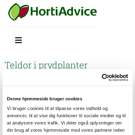
Teldor i prydplanter
Miljøstyrelsen har godkendt Off label anvendelse af Teldor til
bekæmpelse af: Gråskimmel i prydplanter i hus og på friland,
samt i planteskoleplanter.
Denne hjemmeside bruger cookies
Svampemiddel nr.18-343.
Vi bruger cookies til at tilpasse vores indhold og
annoncer, til at vise dig funktioner til sociale medier og til
Brugsanvisning
at analysere vores trafik. Vi deler også oplysninger om
din brug af vores hjemmeside med vores partnere inden