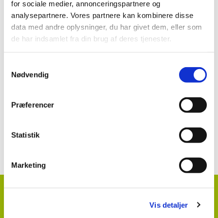
for sociale medier, annonceringspartnere og
Teldor i prydplanter
analysepartnere. Vores partnere kan kombinere disse
data med andre oplysninger, du har givet dem, eller som
de har indsamlet fra din brug af deres tjenester.
Se mere:
Samtykkevalg
Teldor WG 50
Nødvendig
Præferencer
Kontakt information klik her
Statistik
Marketing
HortiAdvice A/S
Hvidkærvej 29
Vis detaljer
DK
5250 Odense SV
+ 45
87 40 66 00