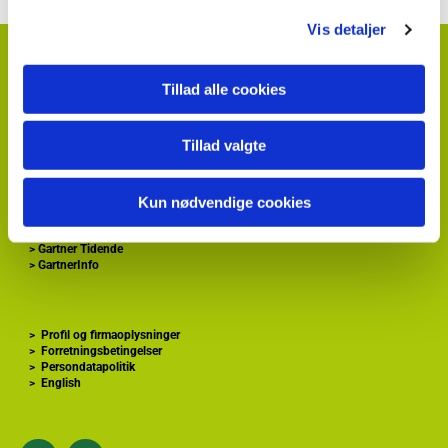
Vis detaljer
HortiAdvice A/S
Hvidkærvej 29
Tillad alle cookies
DK
5250 Odense SV
+ 45
87 40 66 00
kontakt@hortiadvice.dk
Tillad valgte
CVR nr.: 32 30 51 64
Kun nødvendige cookies
>
Forside
>
Gartnershop
>
Gartner Tidende
>
GartnerInfo
>
Profil og firmaoplysninger
>
Forretningsbetingelser
>
Persondatapolitik
>
English