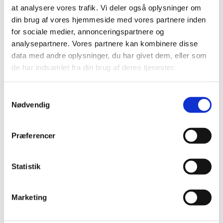
at analysere vores trafik. Vi deler også oplysninger om
din brug af vores hjemmeside med vores partnere inden
for sociale medier, annonceringspartnere og
Brugsanvisning
analysepartnere. Vores partnere kan kombinere disse
data med andre oplysninger, du har givet dem, eller som
Flipper (937-1) i grønsager på friland
de har indsamlet fra din brug af deres tjenester.
Samtykkevalg
Se mere:
Nødvendig
Flipper (937-1)
Præferencer
Statistik
Kontakt information klik her
Marketing