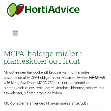
MCPA-holdige midler i
planteskoler og i frugt
Miljøstyrelsen har godkendt brugsanvisning til mindre
anvendelse af MCPA-holdige midler Metaxon,
M-750
,
NF-M 750
,
U46 M og
SweDane MCPA 750
til mindre anvendelse i
planteskolekulturer, æble, pære, kirsebær, blomme, solbær, ribs,
stikkelsbær, blåbær, aronia og hyben.
MCPA-midlerne anvendes til bekæmpelse af ukrudt i: