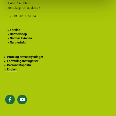
+ 45
87 40 66 00
kontakt@hortiadvice.dk
CVR nr.: 32 30 51 64
>
Forside
>
Gartnershop
>
Gartner Tidende
>
GartnerInfo
>
Profil og firmaoplysninger
>
Forretningsbetingelser
>
Persondatapolitik
>
English