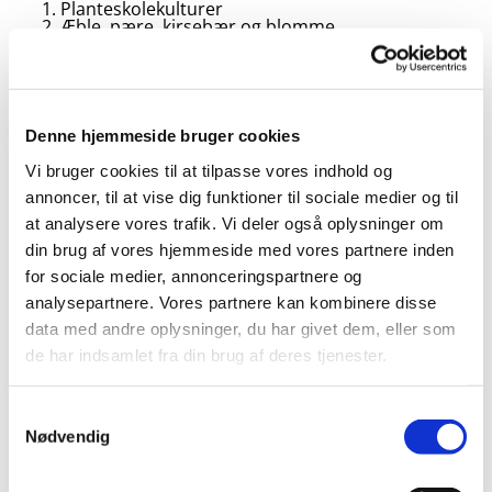
Planteskolekulturer
Æble, pære, kirsebær og blomme.
Solbær, ribs, stikkelsbær, blåbær, aronia og hyben
MCPA-midlerne må kun anvendes en gang om året og ikke efter
1. august.
Denne hjemmeside bruger cookies
Vi bruger cookies til at tilpasse vores indhold og
annoncer, til at vise dig funktioner til sociale medier og til
OBS: Midlet S
wedane MCPA 750 (reg. nr. 347-11) er forbudt
at anvende og opbevare pr. 01-07-2023.
at analysere vores trafik. Vi deler også oplysninger om
din brug af vores hjemmeside med vores partnere inden
Midlerne M-750 (reg.nr. 347-12) og NF-M 750 (reg. nr. 347-
for sociale medier, annonceringspartnere og
4) er forbudte at anvende og opbevare fra og med 24/3 2024
analysepartnere. Vores partnere kan kombinere disse
data med andre oplysninger, du har givet dem, eller som
de har indsamlet fra din brug af deres tjenester.
Brugsanvisning
Samtykkevalg
MCPA-holdige midler Metaxon, M-750, NF-M 750,
U46 M og SweDane MCPA 750
Nødvendig