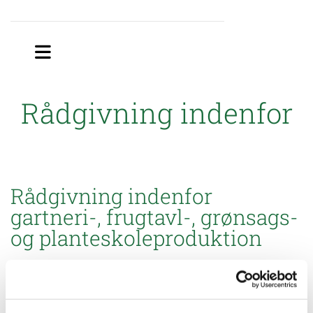
Rådgivning indenfor
Rådgivning indenfor
gartneri-, frugtavl-, grønsags-
og planteskoleproduktion
Når du får rådgivning hos os, får du hjælp af et stort netværk af
dygtige planteavls- og virksomhedskonsulenter.