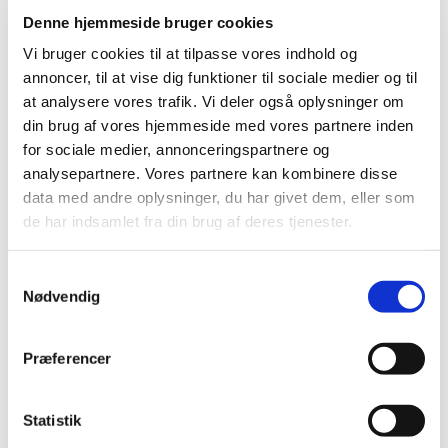
Konsulenternes vigtigste opgave er at rådgive dig om din
produktion, så du altid er klar til at levere det rigtige produkt, - i
Denne hjemmeside bruger cookies
den kvalitet som morgendagens forbrugere og indkøbere
Vi bruger cookies til at tilpasse vores indhold og
efterspørger.
annoncer, til at vise dig funktioner til sociale medier og til
at analysere vores trafik. Vi deler også oplysninger om
Se hvilke fordele du får som medlem hos HortiAdvice herunder.
din brug af vores hjemmeside med vores partnere inden
for sociale medier, annonceringspartnere og
analysepartnere. Vores partnere kan kombinere disse
Gratis telefonrådgivning...
data med andre oplysninger, du har givet dem, eller som
de har indsamlet fra din brug af deres tjenester.
Specialpris på arrangementer...
Gratis fagmagasin
Samtykkevalg
Nødvendig
Tilbud på faglige kurser...
Specialpris på nyhedsbreve...
Præferencer
Gratis nyhedsmail
Statistik