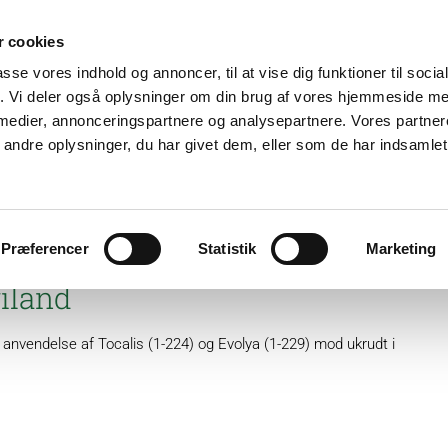
 cookies
passe vores indhold og annoncer, til at vise dig funktioner til soci
fik. Vi deler også oplysninger om din brug af vores hjemmeside m
 medier, annonceringspartnere og analysepartnere. Vores partne
ndre oplysninger, du har givet dem, eller som de har indsamlet 
ter
Plantebeskyttelse
GartnerShop
GreenPlan
Præferencer
Statistik
Marketing
 (1-229) mod ukrudt i
riland
 anvendelse af Tocalis (1-224) og Evolya (1-229) mod ukrudt i