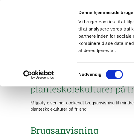
Denne hjemmeside bruger
Vi bruger cookies til at til
til at analysere vores tra
partnere inden for sociale
kombinere disse data med a
af deres tjenester.
Om os
Projek
Samtykkevalg
Nødvendig
Tocalis (1-224) og Evolya
planteskolekulturer på f
Miljøstyrelsen har godkendt brugsanvisning til mindre
planteskolekulturer på friland.
Brugsanvisning