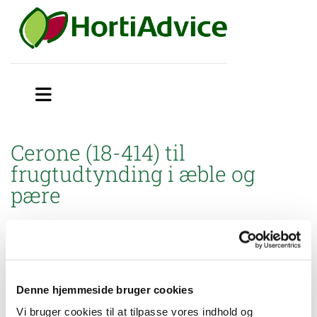
Cerone (18-414) til
frugtudtynding i æble og
pære
Efter anmodning fra GartneriRådgivningen A/S har
Miljøstyrelsen godkendt brugsanvisning til mindre anvendelse af
Cerone (18-414) til frugtudtynding i æble, samt frugtudtynding
og blomsterknopdannelse i pære.
Denne hjemmeside bruger cookies
Vi bruger cookies til at tilpasse vores indhold og