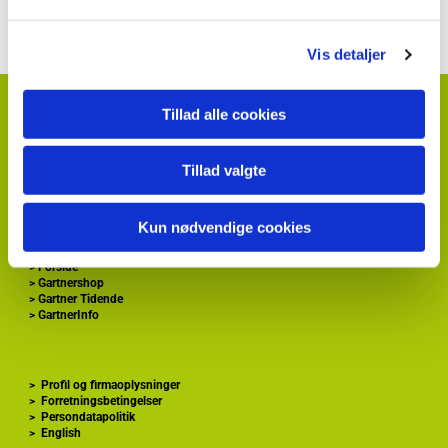
Vis detaljer
HortiAdvice A/S
Tillad alle cookies
Hvidkærvej 29
DK
5250 Odense SV
+ 45
87 40 66 00
Tillad valgte
kontakt@hortiadvice.dk
CVR nr.: 32 30 51 64
Kun nødvendige cookies
>
Forside
>
Gartnershop
>
Gartner Tidende
>
GartnerInfo
>
Profil og firmaoplysninger
>
Forretningsbetingelser
>
Persondatapolitik
>
English