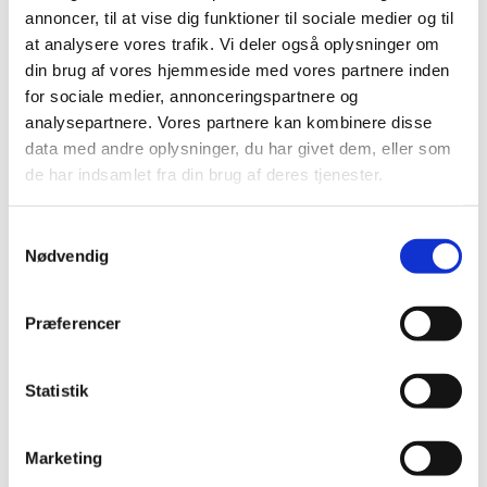
annoncer, til at vise dig funktioner til sociale medier og til
Opdateret 12. november 2018
at analysere vores trafik. Vi deler også oplysninger om
din brug af vores hjemmeside med vores partnere inden
for sociale medier, annonceringspartnere og
analysepartnere. Vores partnere kan kombinere disse
Brugsanvisning
data med andre oplysninger, du har givet dem, eller som
de har indsamlet fra din brug af deres tjenester.
Cerone (18-414). Opdateret 12. nov. 2018
Samtykkevalg
Nødvendig
Se mere:
Præferencer
Cerone
Statistik
Marketing
Kontakt information klik her