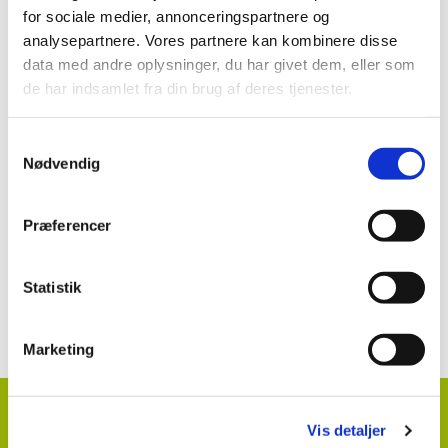
for sociale medier, annonceringspartnere og
Fenix (18-417) i løg, porre og bladselleri på friland
analysepartnere. Vores partnere kan kombinere disse
data med andre oplysninger, du har givet dem, eller som
de har indsamlet fra din brug af deres tjenester.
Se mere:
Samtykkevalg
Fenix
Nødvendig
Præferencer
Kontakt information klik her
Statistik
Marketing
HortiAdvice A/S
Vis detaljer
Hvidkærvej 29
DK
5250 Odense SV