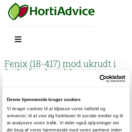
Fenix (18-417) mod ukrudt i
forårsløg, bundtløg, porre og
bladselleri på friland
Miljøstyrelsen har godkendt Brugsanvisning til mindre
Denne hjemmeside bruger cookies
anvendelse af Fenix (18-417) mod ukrudt i forårsløg, bundtløg,
porre og bladselleri på friland.
Vi bruger cookies til at tilpasse vores indhold og
annoncer, til at vise dig funktioner til sociale medier og til
at analysere vores trafik. Vi deler også oplysninger om
Brugsanvisning
din brug af vores hjemmeside med vores partnere inden