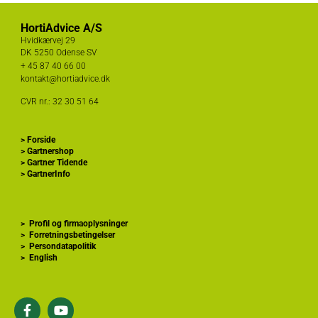
HortiAdvice A/S
Hvidkærvej 29
DK
5250 Odense SV
+ 45
87 40 66 00
kontakt@hortiadvice.dk
CVR nr.: 32 30 51 64
>
Forside
>
Gartnershop
>
Gartner Tidende
>
GartnerInfo
>
Profil og firmaoplysninger
>
Forretningsbetingelser
>
Persondatapolitik
>
English