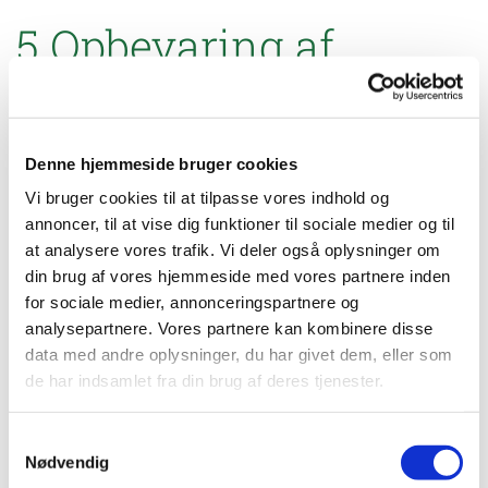
5 Opbevaring af
personoplysninger
De personoplysninger, vi indsamler i forbindelse med kunde-
Denne hjemmeside bruger cookies
og/eller samarbejdsforholdet, vil blive opbevaret fysisk og
Vi bruger cookies til at tilpasse vores indhold og
elektronisk.
annoncer, til at vise dig funktioner til sociale medier og til
Dine oplysninger vil blive opbevaret sikkert og fortroligt. Det er
at analysere vores trafik. Vi deler også oplysninger om
alene personer med et sagligt behov, som har lovlig adgang til
din brug af vores hjemmeside med vores partnere inden
dine personoplysninger.
for sociale medier, annonceringspartnere og
analysepartnere. Vores partnere kan kombinere disse
Ved ophør af kunde- eller samarbejdsforholdet tager vi stilling til,
data med andre oplysninger, du har givet dem, eller som
i hvilket omfang dine oplysninger skal slettes. Som
de har indsamlet fra din brug af deres tjenester.
udgangspunkt vil dine personoplysninger blive opbevaret i 5 år
efter kunde- eller samarbejdsforholdets ophør, og vil herefter
Samtykkevalg
blive slettet uden unødigt ophold ved årets udgang. Giver
Nødvendig
lovgivningen undtagelsesvis grundlag for en længere opbevaring