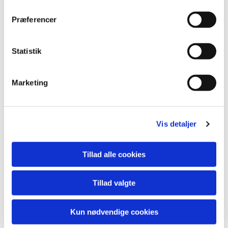
kan dette finde sted.
Præferencer
6 Kilder
Statistik
Vi indsamler personoplysninger fra følgende kilder:
Marketing
Direkte fra dig
Offentlige myndigheder, fx SKAT
Vis detaljer
7 Videregivelse af
Tillad alle cookies
dine
Tillad valgte
personoplysninger
Kun nødvendige cookies
Vi kan videregive dine personoplysninger til tredjepart, som