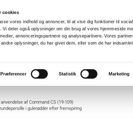
 cookies
passe vores indhold og annoncer, til at vise dig funktioner til soci
fik. Vi deler også oplysninger om din brug af vores hjemmeside m
 medier, annonceringspartnere og analysepartnere. Vores partne
ndre oplysninger, du har givet dem, eller som de har indsamlet 
ter
Plantebeskyttelse
GartnerShop
GreenPlan
Præferencer
Statistik
Marketing
lomate (756-1) i gulerødder eft
dre anvendelse af Command CS (19-109)
ndepersille i gulerødder efter fremspiring