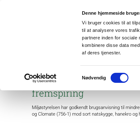
Denne hjemmeside bruger
Vi bruger cookies til at til
til at analysere vores tra
partnere inden for sociale
kombinere disse data med a
af deres tjenester.
Om os
Projek
Samtykkevalg
Nødvendig
Command CS (19-109) og C
fremspiring
Miljøstyrelsen har godkendt brugsanvisning til min
og Clomate (756-1) mod sort natskygge, hanekro og hu