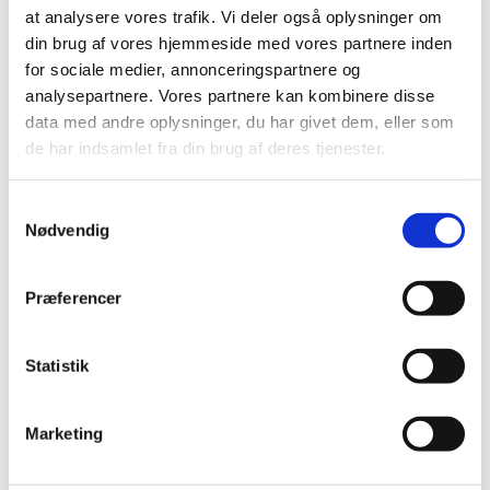
september 2026
at analysere vores trafik. Vi deler også oplysninger om
din brug af vores hjemmeside med vores partnere inden
for sociale medier, annonceringspartnere og
Brugsanvisning
analysepartnere. Vores partnere kan kombinere disse
data med andre oplysninger, du har givet dem, eller som
Teppeki i hovedkål og rosenkål
de har indsamlet fra din brug af deres tjenester.
Samtykkevalg
Se mere:
Nødvendig
Teppeki
Præferencer
Statistik
Kontakt information klik her
Marketing