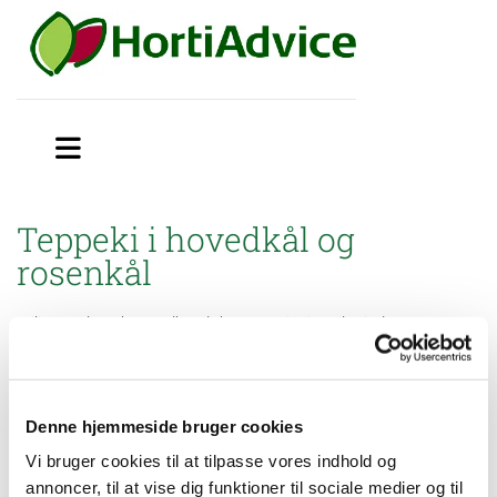
Teppeki i hovedkål og
rosenkål
Miljøstyrelsen har godkendt brugsanvisning til mindre
anvendelse af Teppeki (352-5) mod mellus i hovedkål (rød, hvid,
spids- og savoykål) og rosenkål på friland.
Denne hjemmeside bruger cookies
OBS:
Vi bruger cookies til at tilpasse vores indhold og
Teppeki (352-5): Opbevaring- og anvendelsesforbud fra 1.
annoncer, til at vise dig funktioner til sociale medier og til